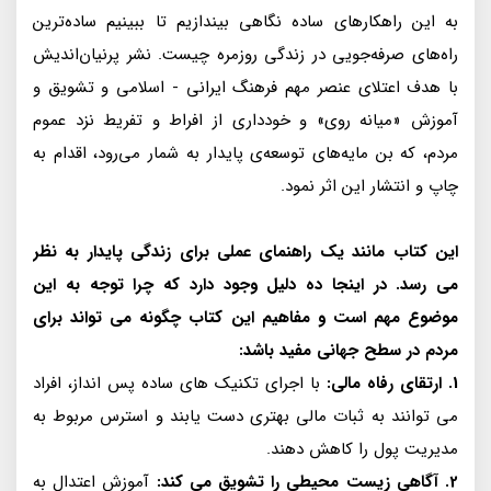
به اين راهكارهاى ساده نگاهى بيندازيم تا ببينيم ساده‌ترين
راه‌هاى صرفه‌جويى در زندگى روزمره چيست. نشر پرنيان‌انديش
با هدف اعتلاى عنصر مهم فرهنگ ايرانى - اسلامى و تشويق و
آموزش «ميانه روى» و خوددارى از افراط و تفريط نزد عموم
مردم، كه بن مايه‌هاى توسعه‌ى پايدار به شمار مى‌رود، اقدام به
چاپ و انتشار اين اثر نمود.
این کتاب مانند یک راهنمای عملی برای زندگی پایدار به نظر
می رسد. در اینجا ده دلیل وجود دارد که چرا توجه به این
موضوع مهم است و مفاهیم این کتاب چگونه می تواند برای
مردم در سطح جهانی مفید باشد:
1. ارتقای رفاه مالی:
با اجرای تکنیک های ساده پس انداز، افراد
می توانند به ثبات مالی بهتری دست یابند و استرس مربوط به
مدیریت پول را کاهش دهند.
2. آگاهی زیست محیطی را تشویق می کند:
آموزش اعتدال به