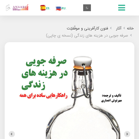
.AR
.IN
.TR
.ES
.RU
.FR
.GR
.EN
.AR
خانه
آثار
فنون کارآفرینی و موفّقیّت
صرفه جویی در هزینه های زندگی (نسخه ی چاپی)