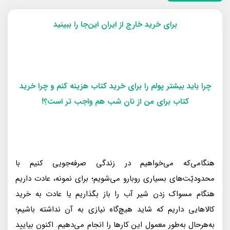
برای خرید خارج از ایران این‌جا را ببینید
چرا باید بیشتر پولم را برای خرید کتاب هزینه کنم و چرا خرید
کتاب برای من از نان شب هم واجب تر است؟!
هنگامى‌كه مى‌خواهيم در زندگى صرفه‌جويى كنيم با
محدوديّت‌هاى بسيارى روبارو مى‌شويم؛ براى نمونه، عادت داريم
هنگام مسواک زدن شير آب را باز بگذاريم يا عادت به خريد
كالاهايى داريم كه شايد هيچ‌گاه نيازى به آن نداشته باشيم؛
به‌هر‌حال به‌طور معمول اين كارها را انجام مى‌دهيم. اكنون بياييد