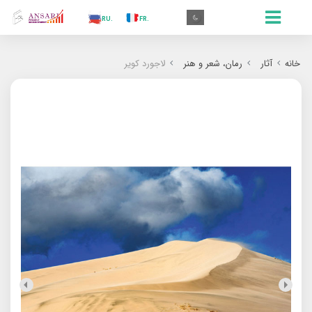
.IN
.TR
.ES
.RU
.FR
.GR
.EN
.AR
.IN
خانه
آثار
رمان‌‌، شعر و هنر
لاجورد کویر