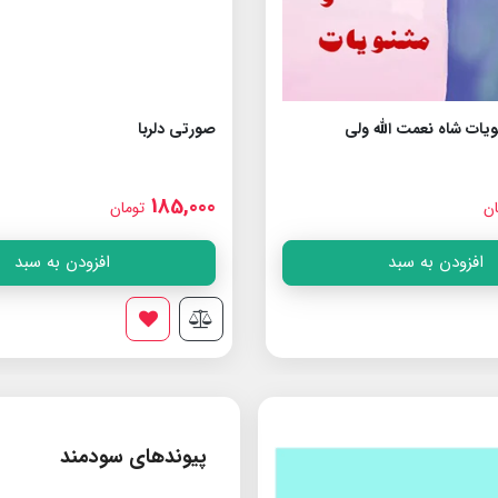
یات شاه نعمت الله ولى
صورتی دلربا
185,000
ان
تومان
افزودن به سبد
افزودن به سبد
پیوندهای سودمند