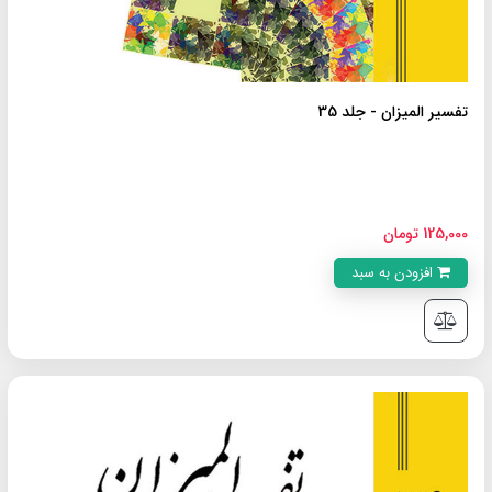
تفسیر المیزان - جلد 35
125,000 تومان
افزودن به سبد