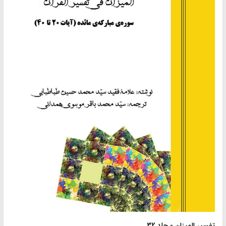
تفسیر المیزان - جلد 32