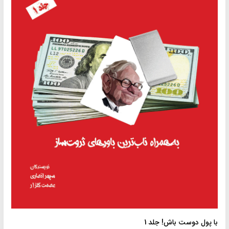
با پول دوست باش! جلد 1