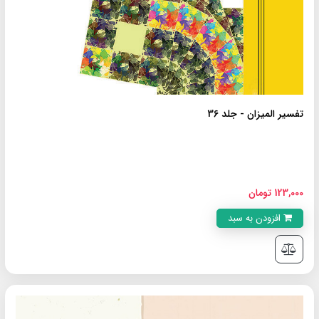
تفسیر المیزان - جلد 36
123,000 تومان
افزودن به سبد