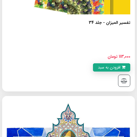
تفسیر المیزان - جلد 34
113,000 تومان
افزودن به سبد