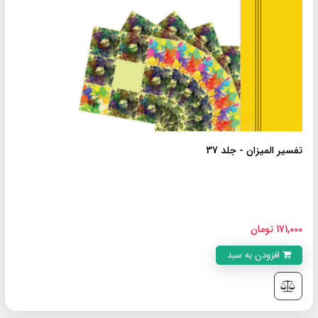
تفسیر المیزان - جلد 37
171,000 تومان
افزودن به سبد