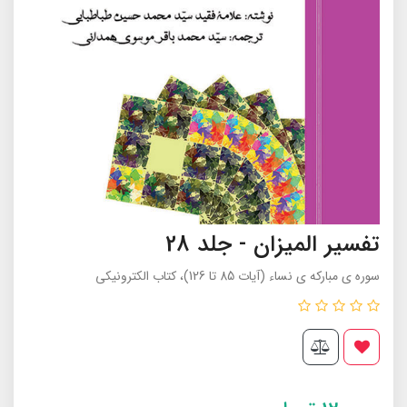
تفسیر المیزان - جلد 28
سوره ی مبارکه ی نساء (آیات 85 تا 126)، کتاب الکترونیکی