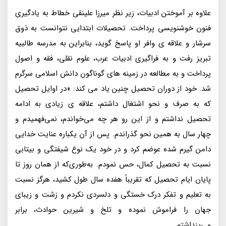
علاوه بر آموختن ادبیات، زیر نظر میرزا علینقی خطاط به یادگیری
فنون خوشنویسی پرداخت. تحصیلات ابتدایی نتوانست به ذوق
سرشار و علاقه ی وافر او پاسخ گوید، بنابراین به مدرسه طالبیه
تبریز رفت و به فراگیری ادبیات عرب، علوم نقلی، فقه و اصول
پرداخت و به مطالعه در زمینه های گوناگون دانش‌ اسلامی سرگرم
شد. خود از دوران تحصیل چنین یاد می کند: «در اوایل تحصیل
که به صرف و نحو اشتغال داشتم، علاقه ی زیادی به ادامه
تحصیل نداشتم و از این رو هر چه می‌خواندم، نمی‌فهمیدم و
چهار سال به همین نحو گذراندم. پس از آن یکباره عنایت خدایی
دامن گیرم شده عوضم کرد و در خود یک نوع شیفتگی و بیتابی
نسبت به تحصیل کمال، حس نمودم. به‌طوری‌که از همان روز تا
پایان ایام تحصیل که تقریباً هفده سال طول کشید، هرگز نسبت
به تعلیم و تفکر درک خستگی و دلسردی نکردم و زشت و زیبای
جهان را فراموش نموده و تلخ و شیرین حوادث، برابر
می‌پنداشتم.