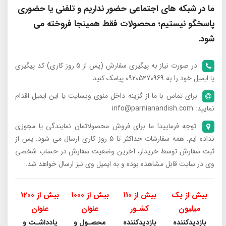
ما در شبکه های اجتماعی حضور نداریم و تلفنی یا حضوری
پاسخگو نیستیم؛ محصولات فقط همینجا فروخته می
شود.
در صورت نیاز به پیگیری سفارش (پس از 5 روز کاری) کد پیگیری
یا ایمیل خود را به 09205270969 پیامک کنید.
برای تماس با ما از گزینه داخل منوی وبسایت یا این ایمیل اقدام
نمایید: info@parnianandish.com
توجه فرمایید! ما برای فروش محصولاتمان نمایندگی یا مجوزی
نداده ایم. همه سفارشات حداکثر تا 5 روز کاری ارسال می شود. پس از
ثبت سفارش توسط خریدار، آخرین وضعیت سفارش در حساب شخصی
وی در سایت قابل مشاهده بوده و به ایمیل وی نیز ارسال خواهد شد.
بیش از یک
بیش از 110
بیش از 1000
بیش از 1200
میلیون
کشـور
عنوان
عنوان
بازدیدکننده
بازدیدکننده
محصـول و
یادداشـت و