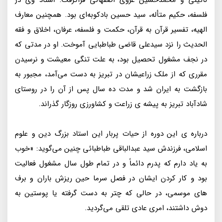
نائینی و محمدحسین غروی اصفهانی فراگرفت. استاد وی در
فلسفه، حکیم متأله، سید حسین بادکوبه‌ای بود. همچنین معارف
الهیه، تفسیر قرآن به قرآن، حکمت و فلسفه، عرفان، اخلاق و فقه
الحدیث را نزد سیدعلی قاضی طباطبایی آموخت. او در مدتی که
در نجف مشغول تحصیل بود، به علت تنگی معیشت و نرسیدن
مقرری که از ملک زراعیشان در تبریز به دست می‌آمد، مجبور به
بازگشت به ایران شد و مدت ده سال پس از آن را در روستای
شادآباد تبریز به پیشه ی زراعت و کشاورزی روزگار گذراند.
درباره ی این دوره از حیات پربار این استاد بزرگ دین و علوم
اسلامی، فرزندش سید عبدالباقی طباطبائی چنین می‌گوید: «خوب
به یاد دارم که پدرم دائماً و در تمام طول سال مشغول فعالیت
بود و کار کردن ایشان در فصل سرما حین ریزش باران و برف
های موسمی، در حالی که چتر به دست گرفته یا پوستین به
دوش داشتند، امری عادی تلقی می‌گردید.