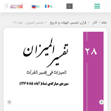
.IN
.TR
.ES
.RU
.FR
.GR
.EN
.AR
.IN
خانه
آثار
قرآن، تفسیر، الهیّات و تاریخ
تفسیر المیزان - جلد 28