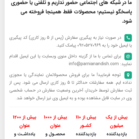
ما در شبکه های اجتماعی حضور نداریم و تلفنی یا حضوری
پاسخگو نیستیم؛ محصولات فقط همینجا فروخته می
شود.
در صورت نیاز به پیگیری سفارش (پس از 5 روز کاری) کد پیگیری
یا ایمیل خود را به 09205270969 پیامک کنید.
برای تماس با ما از گزینه داخل منوی وبسایت یا این ایمیل اقدام
نمایید: info@parnianandish.com
توجه فرمایید! ما برای فروش محصولاتمان نمایندگی یا مجوزی
نداده ایم. همه سفارشات حداکثر تا 5 روز کاری ارسال می شود. پس از
ثبت سفارش توسط خریدار، آخرین وضعیت سفارش در حساب شخصی
وی در سایت قابل مشاهده بوده و به ایمیل وی نیز ارسال خواهد شد.
بیش از یک
بیش از 110
بیش از 1000
بیش از 1200
میلیون
کشـور
عنوان
عنوان
بازدیدکننده
بازدیدکننده
محصـول و
یادداشـت و