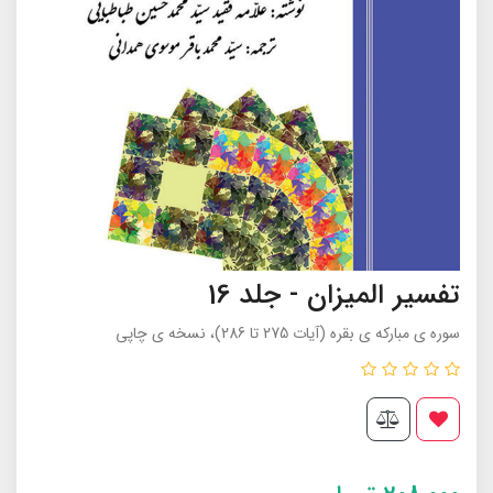
تفسیر المیزان - جلد 16
سوره ی مبارکه ی بقره (آيات 275 تا 286)، نسخه ی چاپی