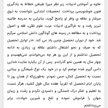
علاوه بر آموختن ادبیات، زیر نظر میرزا علینقی خطاط به یادگیری
فنون خوشنویسی پرداخت. تحصیلات ابتدایی نتوانست به ذوق
سرشار و علاقه ی وافر او پاسخ گوید، بنابراین به مدرسه طالبیه
تبریز رفت و به فراگیری ادبیات عرب، علوم نقلی، فقه و اصول
پرداخت و به مطالعه در زمینه های گوناگون دانش‌ اسلامی سرگرم
شد. خود از دوران تحصیل چنین یاد می کند: «در اوایل تحصیل
که به صرف و نحو اشتغال داشتم، علاقه ی زیادی به ادامه
تحصیل نداشتم و از این رو هر چه می‌خواندم، نمی‌فهمیدم و
چهار سال به همین نحو گذراندم. پس از آن یکباره عنایت خدایی
دامن گیرم شده عوضم کرد و در خود یک نوع شیفتگی و بیتابی
نسبت به تحصیل کمال، حس نمودم. به‌طوری‌که از همان روز تا
پایان ایام تحصیل که تقریباً هفده سال طول کشید، هرگز نسبت
به تعلیم و تفکر درک خستگی و دلسردی نکردم و زشت و زیبای
جهان را فراموش نموده و تلخ و شیرین حوادث، برابر
می‌پنداشتم.