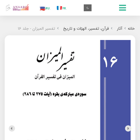
.AR
.IN
.TR
.ES
.RU
.FR
.GR
.EN
.AR
خانه
آثار
قرآن، تفسیر، الهیّات و تاریخ
تفسیر المیزان - جلد 16