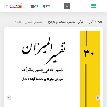
.AR
.IN
.TR
.ES
.RU
.FR
.GR
.EN
.AR
خانه
آثار
قرآن، تفسیر، الهیّات و تاریخ
تفسیر المیزان - جلد 30