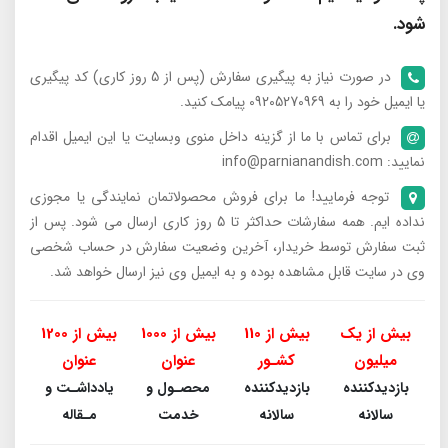
شود.
در صورت نیاز به پیگیری سفارش (پس از 5 روز کاری) کد پیگیری
یا ایمیل خود را به 09205270969 پیامک کنید.
برای تماس با ما از گزینه داخل منوی وبسایت یا این ایمیل اقدام
نمایید: info@parnianandish.com
توجه فرمایید! ما برای فروش محصولاتمان نمایندگی یا مجوزی
نداده ایم. همه سفارشات حداکثر تا 5 روز کاری ارسال می شود. پس از
ثبت سفارش توسط خریدار، آخرین وضعیت سفارش در حساب شخصی
وی در سایت قابل مشاهده بوده و به ایمیل وی نیز ارسال خواهد شد.
بیش از یک
بیش از 110
بیش از 1000
بیش از 1200
میلیون
کشـور
عنوان
عنوان
بازدیدکننده
بازدیدکننده
محصـول و
یادداشـت و
سالانه
سالانه
خدمت
مـقاله