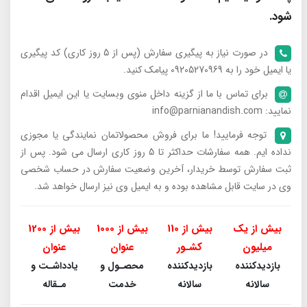
شود.
در صورت نیاز به پیگیری سفارش (پس از 5 روز کاری) کد پیگیری
یا ایمیل خود را به 09205270969 پیامک کنید.
برای تماس با ما از گزینه داخل منوی وبسایت یا این ایمیل اقدام
نمایید: info@parnianandish.com
توجه فرمایید! ما برای فروش محصولاتمان نمایندگی یا مجوزی
نداده ایم. همه سفارشات حداکثر تا 5 روز کاری ارسال می شود. پس از
ثبت سفارش توسط خریدار، آخرین وضعیت سفارش در حساب شخصی
وی در سایت قابل مشاهده بوده و به ایمیل وی نیز ارسال خواهد شد.
بیش از یک
بیش از 110
بیش از 1000
بیش از 1200
میلیون
کشـور
عنوان
عنوان
بازدیدکننده
بازدیدکننده
محصـول و
یادداشـت و
سالانه
سالانه
خدمت
مـقاله