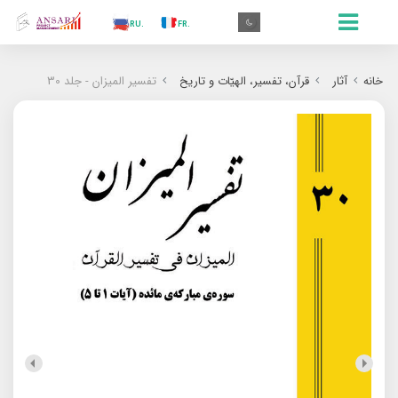
.AR
.IN
.TR
.ES
.RU
.FR
.GR
.EN
.AR
خانه
آثار
قرآن، تفسیر، الهیّات و تاریخ
تفسیر المیزان - جلد 30