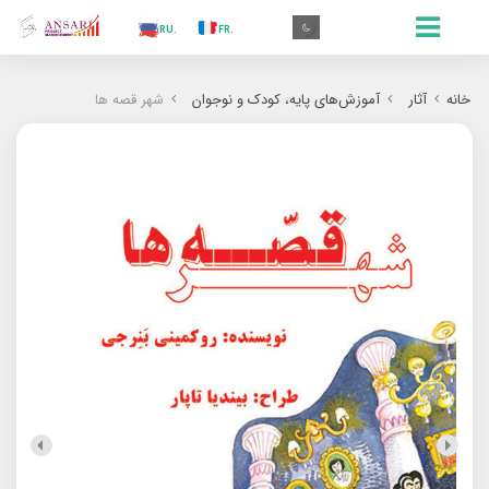
.IN
.TR
.ES
.RU
.FR
.GR
.EN
.AR
.IN
خانه
آثار
آموزش‌های پایه، کودک و نوجوان
شهر قصه ها