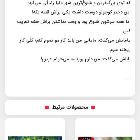
كه توى بزرگ‌ترين و شلوغ‌ترين شهر دنيا زندگى مى‌كرد؛
اين دختر كوچولو دوست داشت يكى براش قصّه بگه!
اما همه سرشون شلوغ بود و وقت نداشتن براش قصّه تعريف
كنن.
مامانش مي‌گفت: مامانى من بايد كارامو تموم كنم؛ كلّى كار
ريخته سرم.
باباش مى‌گفت: من دارم روزنامه مى‌خونم عزيزم!
...
محصولات مرتبط