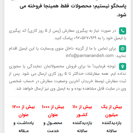
پاسخگو نیستیم؛ محصولات فقط همینجا فروخته می
شود.
در صورت نیاز به پیگیری سفارش (پس از 5 روز کاری) کد پیگیری
یا ایمیل خود را به 09205270969 پیامک کنید.
برای تماس با ما از گزینه داخل منوی وبسایت یا این ایمیل اقدام
نمایید: info@parnianandish.com
توجه فرمایید! ما برای فروش محصولاتمان نمایندگی یا مجوزی
نداده ایم. همه سفارشات حداکثر تا 5 روز کاری ارسال می شود. پس از
ثبت سفارش توسط خریدار، آخرین وضعیت سفارش در حساب شخصی
وی در سایت قابل مشاهده بوده و به ایمیل وی نیز ارسال خواهد شد.
بیش از یک
بیش از 110
بیش از 1000
بیش از 1200
میلیون
کشـور
عنوان
عنوان
بازدیدکننده
بازدیدکننده
محصـول و
یادداشـت و
سالانه
سالانه
خدمت
مـقاله