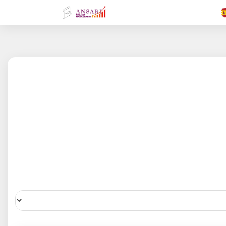
.FR
.GR
.EN
.AR
.IN