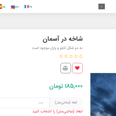
.TR
.ES
.RU
.FR
.GR
.EN
.AR
.IN
.TR
شاخه در آسمان
به دو شکل تابلو و پازل موجود است
185,000
تومان
ابعاد (سانتی‌متر)
ابعاد (سانتی‌متر) را انتخاب کنید.