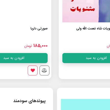
یات شاه نعمت الله ولى
صورتی دلربا
185,000
ان
تومان
افزودن به سبد
افزودن به سبد
پیوندهای سودمند