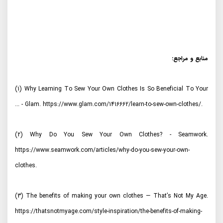
منابع و مراجع:
(1) Why Learning To Sew Your Own Clothes Is So Beneficial To Your
... - Glam. https://www.glam.com/1416662/learn-to-sew-own-clothes/.
(2) Why Do You Sew Your Own Clothes? - Seamwork.
https://www.seamwork.com/articles/why-do-you-sew-your-own-
clothes.
(3) The benefits of making your own clothes — That’s Not My Age.
https://thatsnotmyage.com/style-inspiration/the-benefits-of-making-