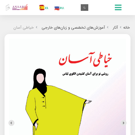
.AR
.IN
.TR
.ES
.RU
.FR
.GR
.EN
.AR
خانه
آثار
آموزش‌های تخصّصی و زبان‌های خارجی
خیاطی آسان