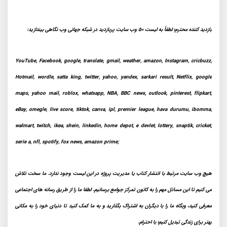
بازدید کننده محترم؛ لطفاً به لیست 50 وب سایت پربازدید در شبکه جهانی وب نگاهی بیندازید:
YouTube, Facebook, google, translate, gmail, weather, amazon, Instagram, cricbuzz,
Hotmail, wordle, satta king, twitter, yahoo, yandex, sarkari result, Netflix, google
maps, yahoo mail, roblox, whatsapp, NBA, BBC news, outlook, pinterest, flipkart,
eBay, omegle, live score, tiktok, canva, ipl, premier league, hava durumu, ibomma,
walmart, twitch, ikea, shein, linkedin, home depot, e devlet, lottery, snaptik, cricket,
serie a, nfl, spotify, fox news, amazon prime;
هیچ وب سایت مرتبط با انتشار کتاب یا مدیریت پروژه در این لیست وجود ندارد. ما سخت تلاش
می کنیم تا این مسائل مهم را به کانون تمرکز جوامع برسانیم. لطفا ما را از طریق رسانه های اجتماعی
معرفی کنید، وبگاه ما را با دیگران به اشتراک بگذارید و به ما کمک کنید تا دنیای خود را به مکانی
بهتر برای زندگی تبدیل کنیم؛ با احترام.