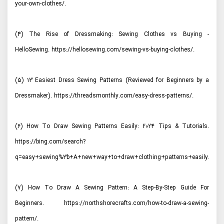
your-own-clothes/.
(4) The Rise of Dressmaking: Sewing Clothes vs Buying -
HelloSewing. https://hellosewing.com/sewing-vs-buying-clothes/.
(5) 13 Easiest Dress Sewing Patterns (Reviewed for Beginners by a
Dressmaker). https://threadsmonthly.com/easy-dress-patterns/.
(6) How To Draw Sewing Patterns Easily: 2024 Tips & Tutorials.
https://bing.com/search?
q=easy+sewing%3b+A+new+way+to+draw+clothing+patterns+easily.
(7) How To Draw A Sewing Pattern: A Step-By-Step Guide For
Beginners. https://northshorecrafts.com/how-to-draw-a-sewing-
pattern/.