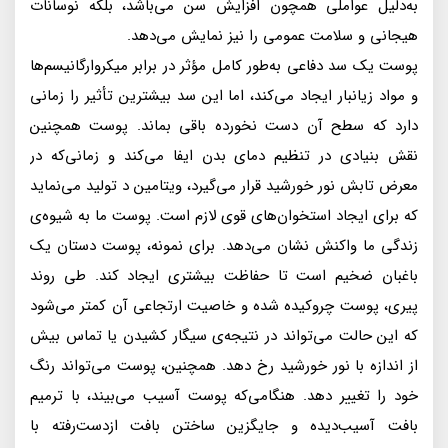
به‌دليل عواملى همچون افزايش سن مى‌باشد، بلكه نوسانات
هيجانى و سلامت عمومى را نيز نمايش مى‌دهد.
پوست يک سد دفاعى به‌طور كامل مؤثر در برابر ميكرو‌ارگانيسم‌ها
و مواد زيانبار ايجاد مى‌كند، اما اين سد بيشترين تأثير را زمانى
دارد كه سطح آن دست نخورده باقى بماند. پوست همچنين
نقش بنيادى در تنظيم دماى بدن ايفا مى‌كند و زمانى‌كه در
معرض تابش نور خورشيد قرار مى‌گيرد، ويتامين د توليد مى‌نمايد
كه براى ايجاد استخوان‌هاى قوى لازم است. پوست ما به شيوه‌ى
زندگى ما واكنش نشان مى‌دهد. براى نمونه، پوست دستان يک
باغبان ضخيم است تا حفاظت بيشترى ايجاد كند. طى روند
پيرى، پوست چروكيده شده و خاصيت ارتجاعى آن كمتر مى‌شود
كه اين حالت مى‌تواند در نتيجه‌ى سيگار كشيدن يا تماس بيش
از اندازه با نور خورشيد رخ دهد. همچنين، پوست مى‌تواند رنگ
خود را تغيير دهد. هنگامى‌كه پوست آسيب مى‌بيند، با ترميم
بافت آسيب‌ديده و جايگزين ساختن بافت از‌دست‌رفته با