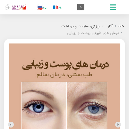
.AR
.IN
.TR
.ES
.RU
.FR
.GR
.EN
.AR
خانه
آثار
ورزش، سلامت و بهداشت
درمان های طبیعی پوست و زیبایی