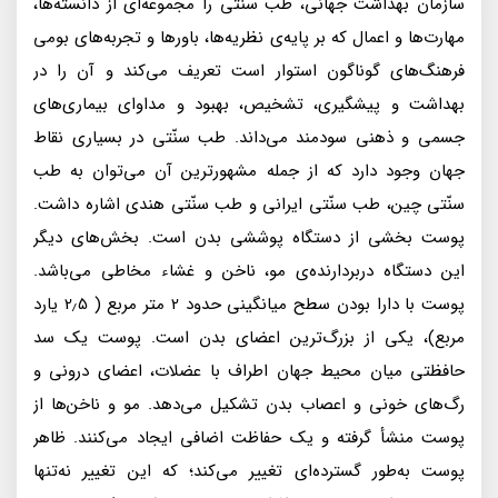
سازمان بهداشت جهانى، طب سنّتى را مجموعه‌اى از دانسته‌ها،
مهارت‌ها و اعمال كه بر پايه‌ی نظريه‌ها، باورها و تجربه‌هاى بومى
فرهنگ‌هاى گوناگون استوار است تعريف مى‌كند و آن را در
بهداشت و پيشگيرى، تشخيص، بهبود و مداواى بيمارى‌هاى
جسمى و ذهنى سودمند مى‌داند. طب سنّتى در بسيارى نقاط
جهان وجود دارد كه از جمله مشهورترين آن مى‌توان به طب
سنّتى چين، طب سنّتى ايرانى و طب سنّتى هندى اشاره داشت.
پوست بخشى از دستگاه پوششى بدن است. بخش‌هاى ديگر
اين دستگاه دربردارنده‌ى مو، ناخن و غشاء مخاطى مى‌باشد.
پوست با دارا بودن سطح ميانگينى حدود 2 متر مربع ( 2٫5 يارد
مربع)، يكى از بزرگ‌ترين اعضاى بدن است. پوست يك سد
حافظتى ميان محيط جهان اطراف با عضلات، اعضاى درونى و
رگ‌هاى خونى و اعصاب بدن تشكيل مى‌دهد. مو و ناخن‌ها از
پوست منشأ گرفته و يک حفاظت اضافى ايجاد مى‌كنند. ظاهر
پوست به‌طور گسترده‌اى تغيير مى‌كند؛ كه اين تغيير نه‌‎تنها