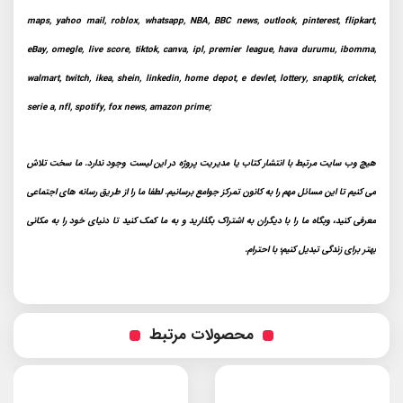
maps, yahoo mail, roblox, whatsapp, NBA, BBC news, outlook, pinterest, flipkart,
eBay, omegle, live score, tiktok, canva, ipl, premier league, hava durumu, ibomma,
walmart, twitch, ikea, shein, linkedin, home depot, e devlet, lottery, snaptik, cricket,
serie a, nfl, spotify, fox news, amazon prime;
هیچ وب سایت مرتبط با انتشار کتاب یا مدیریت پروژه در این لیست وجود ندارد. ما سخت تلاش
می کنیم تا این مسائل مهم را به کانون تمرکز جوامع برسانیم. لطفا ما را از طریق رسانه های اجتماعی
معرفی کنید، وبگاه ما را با دیگران به اشتراک بگذارید و به ما کمک کنید تا دنیای خود را به مکانی
بهتر برای زندگی تبدیل کنیم؛ با احترام.
محصولات مرتبط