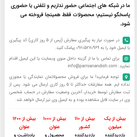
ما در شبکه های اجتماعی حضور نداریم و تلفنی یا حضوری
پاسخگو نیستیم؛ محصولات فقط همینجا فروخته می
شود.
در صورت نیاز به پیگیری سفارش (پس از 5 روز کاری) کد پیگیری
یا ایمیل خود را به 09205270969 پیامک کنید.
برای تماس با ما از گزینه داخل منوی وبسایت یا این ایمیل اقدام
نمایید: info@parnianandish.com
توجه فرمایید! ما برای فروش محصولاتمان نمایندگی یا مجوزی
نداده ایم. همه سفارشات حداکثر تا 5 روز کاری ارسال می شود. پس از
ثبت سفارش توسط خریدار، آخرین وضعیت سفارش در حساب شخصی
وی در سایت قابل مشاهده بوده و به ایمیل وی نیز ارسال خواهد شد.
بیش از یک
بیش از 110
بیش از 1000
بیش از 1200
میلیون
کشـور
عنوان
عنوان
بازدیدکننده
بازدیدکننده
محصـول و
یادداشـت و