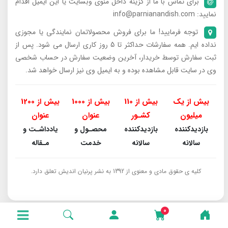
برای تماس با ما از گزینه داخل منوی وبسایت یا این ایمیل اقدام
نمایید: info@parnianandish.com
توجه فرمایید! ما برای فروش محصولاتمان نمایندگی یا مجوزی
نداده ایم. همه سفارشات حداکثر تا 5 روز کاری ارسال می شود. پس از
ثبت سفارش توسط خریدار، آخرین وضعیت سفارش در حساب شخصی
وی در سایت قابل مشاهده بوده و به ایمیل وی نیز ارسال خواهد شد.
بیش از یک
بیش از 110
بیش از 1000
بیش از 1200
میلیون
کشـور
عنوان
عنوان
بازدیدکننده
بازدیدکننده
محصـول و
یادداشـت و
سالانه
سالانه
خدمت
مـقاله
کلیه ی حقوق مادی و معنوی از 1392 به نشر پرنیان اندیش تعلق دارد.
0