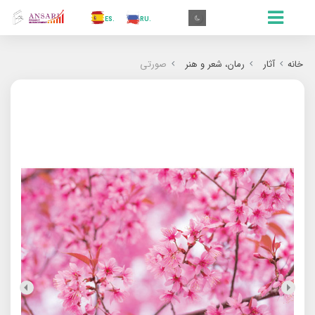
.AR
.IN
.TR
.ES
.RU
.FR
.GR
.EN
.AR
خانه
آثار
رمان‌‌، شعر و هنر
صورتی