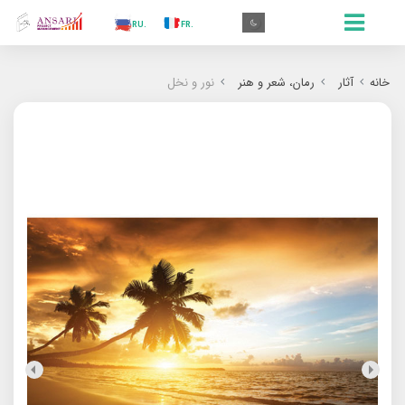
.AR
.IN
.TR
.ES
.RU
.FR
.GR
.EN
.AR
خانه
آثار
رمان‌‌، شعر و هنر
نور و نخل