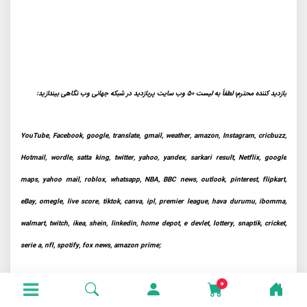
بازدید کننده محترم؛ لطفاً به لیست 50 وب سایت پربازدید در شبکه جهانی وب نگاهی بیندازید:
YouTube, Facebook, google, translate, gmail, weather, amazon, Instagram, cricbuzz,
Hotmail, wordle, satta king, twitter, yahoo, yandex, sarkari result, Netflix, google
maps, yahoo mail, roblox, whatsapp, NBA, BBC news, outlook, pinterest, flipkart,
eBay, omegle, live score, tiktok, canva, ipl, premier league, hava durumu, ibomma,
walmart, twitch, ikea, shein, linkedin, home depot, e devlet, lottery, snaptik, cricket,
serie a, nfl, spotify, fox news, amazon prime;
0
هیچ وب سایت مرتبط با انتشار کتاب یا مدیریت پروژه در این لیست وجود ندارد. ما سخت تلاش