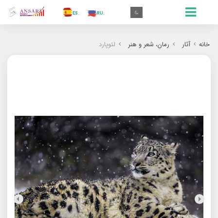
.AR
.IN
.TR
.ES
.RU
.FR
.GR
.EN
.AR
خانه
آثار
رمان‌‌، شعر و هنر
لئوپارد