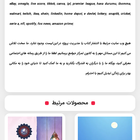
eBay, omegle, live score, tiktok, canva, ipl, premier league, hava durumu, ibomma,
walmart, twitch, ikea, shein, linkedin, home depot, e devlet, lottery, snaptik, cricket,
serie a, nfl, spotify, fox news, amazon prime;
هیچ وب سایت مرتبط با انتشار کتاب یا مدیریت پروژه در این لیست وجود ندارد. ما سخت تلاش
می کنیم تا این مسائل مهم را به کانون تمرکز جوامع برسانیم. لطفا ما را از طریق رسانه های اجتماعی
معرفی کنید، وبگاه ما را با دیگران به اشتراک بگذارید و به ما کمک کنید تا دنیای خود را به مکانی
بهتر برای زندگی تبدیل کنیم؛ با احترام.
محصولات مرتبط