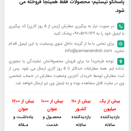
پاسخگو نیستیم؛ محصولات فقط همینجا فروخته می
شود.
در صورت نیاز به پیگیری سفارش (پس از 5 روز کاری) کد پیگیری
یا ایمیل خود را به 09205270969 پیامک کنید.
برای تماس با ما از گزینه داخل منوی وبسایت یا این ایمیل اقدام
نمایید: info@parnianandish.com
توجه فرمایید! ما برای فروش محصولاتمان نمایندگی یا مجوزی
نداده ایم. همه سفارشات حداکثر تا 5 روز کاری ارسال می شود. پس از
ثبت سفارش توسط خریدار، آخرین وضعیت سفارش در حساب شخصی
وی در سایت قابل مشاهده بوده و به ایمیل وی نیز ارسال خواهد شد.
بیش از یک
بیش از 110
بیش از 1000
بیش از 1200
میلیون
کشـور
عنوان
عنوان
بازدیدکننده
بازدیدکننده
محصـول و
یادداشـت و
سالانه
سالانه
خدمت
مـقاله