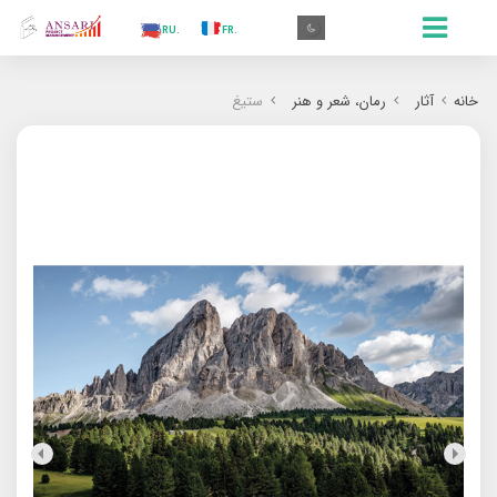
.IN
.TR
.ES
.RU
.FR
.GR
.EN
.AR
.IN
خانه
آثار
رمان‌‌، شعر و هنر
ستیغ