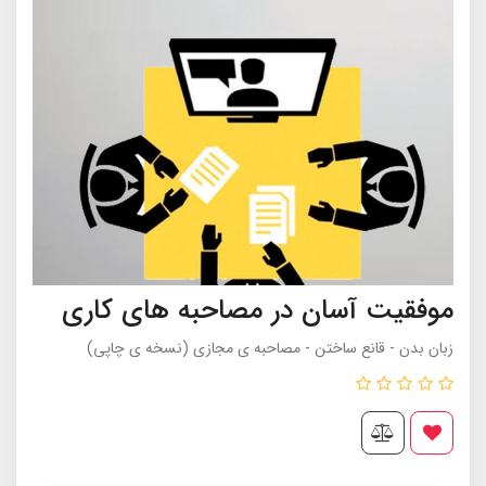
موفقیت آسان در مصاحبه های کاری
زبان بدن - قانع ساختن - مصاحبه ى مجازى (نسخه ی چاپی)