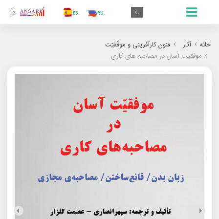
.AR
.IN
.TR
.ES
.RU
.FR
.GR
.EN
.AR
خانه
آثار
فنون کارآفرینی و موفّقیّت
موفقیت آسان در مصاحبه های کاری