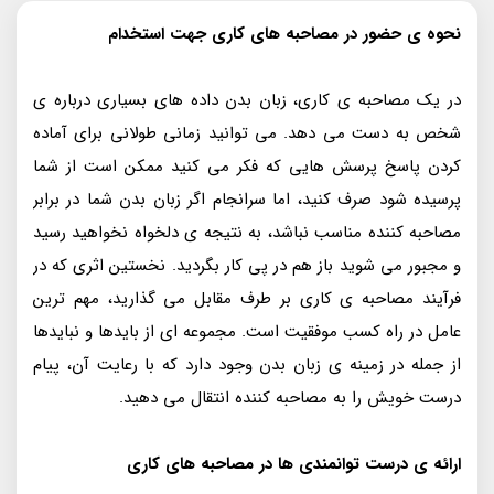
نحوه ی حضور در مصاحبه های کاری جهت استخدام
در یک مصاحبه‌ ى كارى، زبان بدن داده‌ هاى بسيارى درباره‌ ى
شخص به دست مى‌ دهد. مى‌ توانيد زمانى طولانى براى آماده
كردن پاسخ پرسش‌ هايى كه فكر مى‌ كنيد ممكن است از شما
پرسيده شود صرف كنيد، اما سرانجام اگر زبان بدن شما در برابر
مصاحبه‌ كننده مناسب نباشد، به نتيجه‌ ى دلخواه نخواهيد رسيد
و مجبور مى‌ شويد باز هم در پى كار بگرديد. نخستين اثری که در
فرآيند مصاحبه‌ ى كارى بر طرف مقابل می گذارید، مهم ترين
عامل در راه كسب موفقيت است. مجموعه‌ اى از بايدها و نبايدها
از جمله در زمينه‌ ى زبان بدن وجود دارد كه با رعايت آن، پيام
درست خويش را به مصاحبه‌ كننده انتقال مى‌ دهيد.
ارائه ی درست توانمندی ها در مصاحبه های کاری