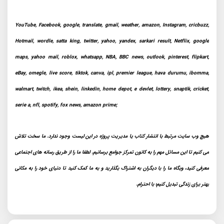
YouTube, Facebook, google, translate, gmail, weather, amazon, Instagram, cricbuzz,
Hotmail, wordle, satta king, twitter, yahoo, yandex, sarkari result, Netflix, google
maps, yahoo mail, roblox, whatsapp, NBA, BBC news, outlook, pinterest, flipkart,
eBay, omegle, live score, tiktok, canva, ipl, premier league, hava durumu, ibomma,
walmart, twitch, ikea, shein, linkedin, home depot, e devlet, lottery, snaptik, cricket,
serie a, nfl, spotify, fox news, amazon prime;
هیچ وب سایت مرتبط با انتشار کتاب یا مدیریت پروژه در این لیست وجود ندارد. ما سخت تلاش
می کنیم تا این مسائل مهم را به کانون تمرکز جوامع برسانیم. لطفا ما را از طریق رسانه های اجتماعی
معرفی کنید، وبگاه ما را با دیگران به اشتراک بگذارید و به ما کمک کنید تا دنیای خود را به مکانی
بهتر برای زندگی تبدیل کنیم؛ با احترام.