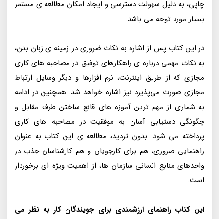
چاپی، به دلیل سهولت دسترسی و ایجاد امکان مطالعه ی مستمر
بسیار مورد توجه می باشد.
در اين كتاب پس از اشاره به نكات ضرورى در زمينه‌ ى زبان بدن،
به نكات مهمى درباره‌ ى راهكارهاى توفيق در مصاحبه‌ هاى كارى
مجازى كه از طريق اينترنت، نرم‌ افزارها و ديگر وسايل ارتباط
مجازى صورت مى‌پذيرد نیز اشاره خواهد شد. همچنين در ادامه
به شمارى از مهم ترين آموزه‌ هاى قانع ساختن طرف مقابل و
چگونگى دستيابى آسان به موفقيت در مصاحبه‌ هاى كارى
پرداخته مى‌ شود. بدون ترديد، مطالعه‌ ى اين كتاب به‌ عنوان
راهنمايى ضرورى، هم براى كارجويان و هم كارشناسان جذب در
واحدهاى منابع انسانى سازمان‌ ها، از اهميت ويژه‌ اى برخوردار
است.
این کتاب راهنمای ارزشمندی برای جویندگان کار به نظر می