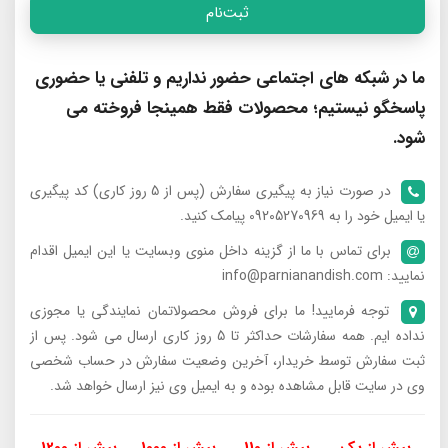
ثبت‌نام
ما در شبکه های اجتماعی حضور نداریم و تلفنی یا حضوری
پاسخگو نیستیم؛ محصولات فقط همینجا فروخته می
شود.
در صورت نیاز به پیگیری سفارش (پس از 5 روز کاری) کد پیگیری
یا ایمیل خود را به 09205270969 پیامک کنید.
برای تماس با ما از گزینه داخل منوی وبسایت یا این ایمیل اقدام
نمایید: info@parnianandish.com
توجه فرمایید! ما برای فروش محصولاتمان نمایندگی یا مجوزی
نداده ایم. همه سفارشات حداکثر تا 5 روز کاری ارسال می شود. پس از
ثبت سفارش توسط خریدار، آخرین وضعیت سفارش در حساب شخصی
وی در سایت قابل مشاهده بوده و به ایمیل وی نیز ارسال خواهد شد.
بیش از یک
بیش از 110
بیش از 1000
بیش از 1200