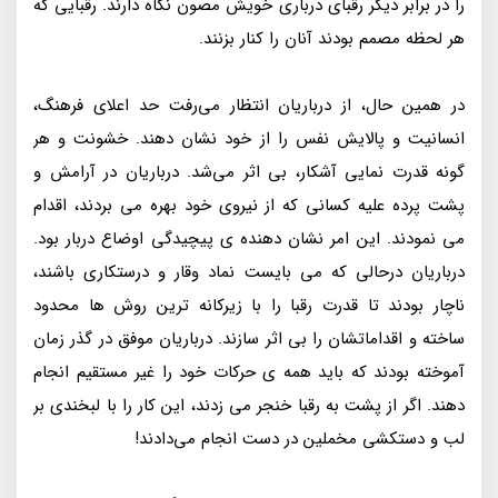
را در برابر ديگر رقباى دربارى خويش مصون نگاه دارند. رقبايى كه
هر لحظه مصمم بودند آنان را كنار بزنند.
در همين حال، از درباريان انتظار مى‌رفت حد اعلاى فرهنگ،
انسانيت و پالايش نفس را از خود نشان دهند. خشونت و هر
گونه قدرت‌ نمايى آشكار، بى‌ اثر مى‌شد. درباريان در آرامش و
پشت پرده عليه كسانى‌ كه از نيروى خود بهره مى‌ بردند، اقدام
مى‌ نمودند. اين امر نشان دهنده‌ ى پيچيدگى اوضاع دربار بود.
درباريان درحالى‌ كه مى‌ بايست نماد وقار و درستكارى باشند،
ناچار بودند تا قدرت رقبا را با زيركانه‌ ترين روش‌ ها محدود
ساخته و اقداماتشان را بى‌ اثر سازند. درباريان موفق در گذر زمان
آموخته بودند كه بايد همه‌ ى حركات خود را غير‌ مستقيم انجام
دهند. اگر از پشت به رقبا خنجر مى‌ زدند، اين كار را با لبخندى بر
لب و دستكشى مخملين در دست انجام مى‌دادند!