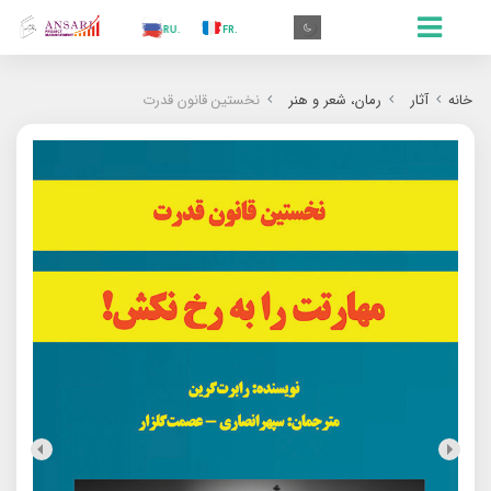
.AR
.IN
.TR
.ES
.RU
.FR
.GR
.EN
.AR
خانه
آثار
رمان‌‌، شعر و هنر
نخستین قانون قدرت