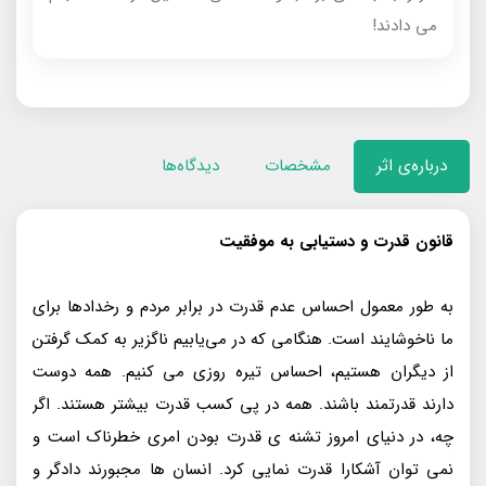
مى‌ دادند!
درباره‌ی اثر
مشخصات
دیدگاه‌ها
قانون قدرت و دستیابی به موفقیت
به‌ طور معمول احساس عدم قدرت در برابر مردم و رخدادها براى
ما ناخوشايند است. هنگامى‌ كه در‌ مى‌يابيم ناگزير به كمک گرفتن
از ديگران هستيم، احساس تيره‌ روزى مى كنيم. همه دوست
دارند قدرتمند باشند. همه در پى كسب قدرت بيشتر هستند. اگر
چه، در دنياى امروز تشنه‌ ى قدرت بودن امرى خطرناک است و
نمى‌ توان آشكارا قدرت‌ نمايى كرد. انسان‌ ها مجبورند دادگر و