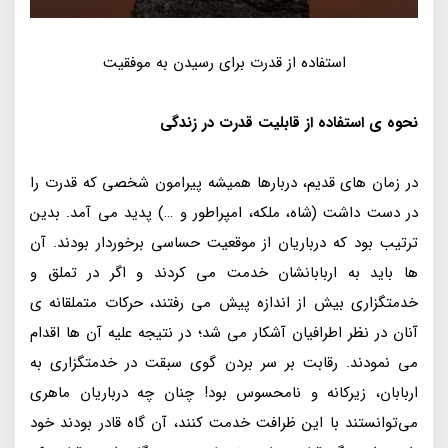
استفاده از قدرت برای رسیدن به موفقیت
نحوه ی استفاده از قابلیت قدرت در زندگی
در زمان‌ هاى قديم، دربارها هميشه پيرامون شخصى كه قدرت را
در دست داشت (شاه، ملكه، امپراطور و …) پديد مى‌ آمد. بدين‌
ترتيب بود كه درباريان از موقعيت حساسى برخوردار بودند. آن‌
ها بايد به اربابانشان خدمت مى‌ كردند و اگر در تملق و
خدمتگزارى بيش از اندازه پيش مى‌ رفتند، حركات متملقانه‌ ى
آنان در نظر اطرافيان آشكار مى‌ شد؛ در نتيجه عليه آن‌ ها اقدام
مى‌ نمودند. رقابت بر سر بردن گوى سبقت در خدمتگزارى به
اربابان، زيركانه و نامحسوس بود! چنان چه درباريان ماهرى
مى‌توانستند با اين ظرافت خدمت كنند، آن گاه قادر بودند خود