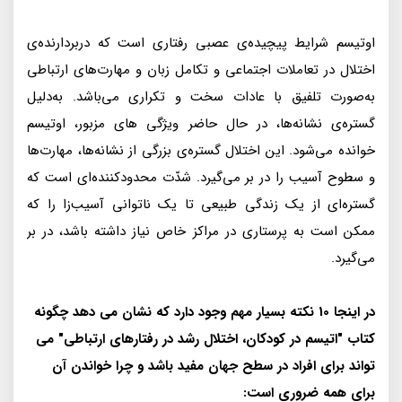
اوتيسم شرايط پيچيده‌ى عصبى رفتارى است كه دربردارنده‌ى
اختلال در تعاملات اجتماعى و تكامل زبان و مهارت‌هاى ارتباطى
به‌صورت تلفيق با عادات سخت و تكرارى مى‌باشد. به‌دليل
گستره‌ى نشانه‌ها، در حال حاضر ويژگى هاى مزبور، اوتيسم
خوانده مى‌شود. اين اختلال گستره‌ى بزرگى از نشانه‌ها، مهارت‌ها
و سطوح آسيب را در بر مى‌گيرد. شدّت محدود‌كننده‌اى است كه
گستره‌اى از يک زندگى طبيعى تا يک ناتوانى آسيب‌زا را كه
ممكن است به پرستارى در مراكز خاص نياز داشته باشد، در بر
مى‌گيرد.
در اینجا 10 نکته بسیار مهم وجود دارد که نشان می دهد چگونه
کتاب "اتیسم در کودکان، اختلال رشد در رفتارهای ارتباطی" می
تواند برای افراد در سطح جهان مفید باشد و چرا خواندن آن
برای همه ضروری است: