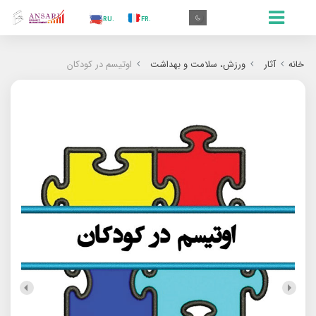
.AR
.IN
.TR
.ES
.RU
.FR
.GR
.EN
.AR
خانه
آثار
ورزش، سلامت و بهداشت
اوتیسم در کودکان