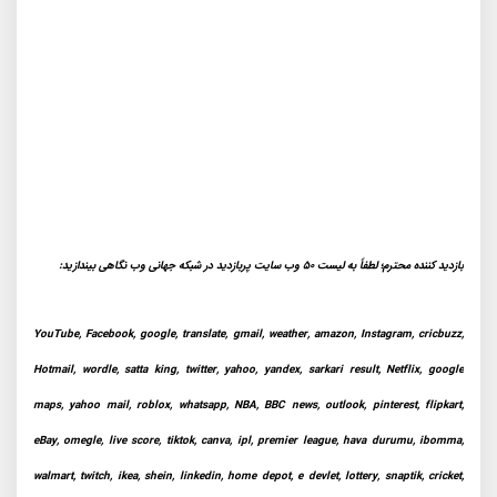
بازدید کننده محترم؛ لطفاً به لیست 50 وب سایت پربازدید در شبکه جهانی وب نگاهی بیندازید:
YouTube, Facebook, google, translate, gmail, weather, amazon, Instagram, cricbuzz,
Hotmail, wordle, satta king, twitter, yahoo, yandex, sarkari result, Netflix, google
maps, yahoo mail, roblox, whatsapp, NBA, BBC news, outlook, pinterest, flipkart,
eBay, omegle, live score, tiktok, canva, ipl, premier league, hava durumu, ibomma,
walmart, twitch, ikea, shein, linkedin, home depot, e devlet, lottery, snaptik, cricket,