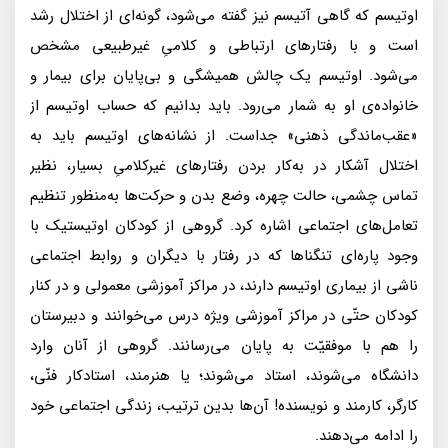
اوتيسم كه گاهى آتيسم نيز گفته مى‌شود، گونه‌اى از اختلال رشد
است و با رفتارهاى ارتباطى و كلامىِ غيرطبيعى مشخص
مى‌شود. اوتيسم يک چالش هميشگى و بى‌پايان براى بيمار و
خانواده‌ى او به شمار مى‌رود. بايد بدانيم كه حساب اوتیسم از
«عقب‌ماندگى ذهنى» جداست. از نشانه‌هاى اوتيسم بايد به
اختلال آشكار در به‌كار بردن رفتارهاى غير‌كلامىِ بسيار، نظير
تماس چشمى، حالت چهره، وضع بدن و حركت‌ها به‌منظور تنظيم
تعامل‌هاى اجتماعى اشاره كرد. گروهى از كودكان اوتيستيک با
وجود پاره‌اى تنگنا‌ها كه در رفتار با ديگران و روابط اجتماعى
ناشى از بيمارى اوتيسم دارند، در مراكز آموزشى معمولى و در كنار
كودكان حتّى در مراكز آموزشى ويژه درس مى‌خوانند و دبيرستان
را هم با موفقيّت به پايان مى‌رسانند. گروهى از آنان وارد
دانشگاه مى‌شوند، استاد مى‌شوند؛ يا هنرمند، استادكار فنّى،
كارگر، كارمند و نويسنده! آن‌ها بدين ترتيب، زندگى اجتماعى خود
را ادامه مى‌دهند.