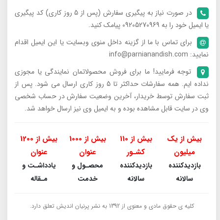
در صورت نیاز به پیگیری سفارش (پس از 5 روز کاری) کد پیگیری
یا ایمیل خود را به 09205270969 پیامک کنید.
برای تماس با ما از گزینه داخل منوی وبسایت یا این ایمیل اقدام
نمایید: info@parnianandish.com
توجه فرمایید! ما برای فروش محصولاتمان نمایندگی یا مجوزی
نداده ایم. همه سفارشات حداکثر تا 5 روز کاری ارسال می شود. پس از
ثبت سفارش توسط خریدار، آخرین وضعیت سفارش در حساب شخصی
وی در سایت قابل مشاهده بوده و به ایمیل وی نیز ارسال خواهد شد.
بیش از یک
بیش از 110
بیش از 1000
بیش از 1200
میلیون
کشـور
عنوان
عنوان
بازدیدکننده
بازدیدکننده
محصـول و
یادداشـت و
سالانه
سالانه
خدمت
مـقاله
کلیه ی حقوق مادی و معنوی از 1392 به نشر پرنیان اندیش تعلق دارد.