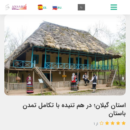
.AR
.IN
.TR
.ES
.RU
.FR
.GR
.EN
.AR
استان گیلان؛ در هم تنیده با تکامل تمدن
باستان
از 1