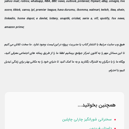
yahoo mail, roblox, whatsapp, NBA, BBC news, outlook, pinterest, flipkart, eBay, omegle, live
score, tiktok, canva, ipl, premier league, hava durumu, ibomma, walmart, twitch, ikea, shein,
linkedin, home depot, e devlet, lottery, snaptik, cricket, serie a, nfl, spotify, fox news,
amazon prime;
هیچ وب سایت مرتبط با انتشار کتاب یا مدیریت پروژه در این لیست وجود ندارد. ما سخت تلاش می کنیم
تا این مسائل مهم را به کانون تمرکز جوامع برسانیم. لطفا ما را از طریق رسانه های اجتماعی معرفی کنید،
وبگاه ما را با دیگران به اشتراک بگذارید و به ما کمک کنید تا دنیای خود را به مکانی بهتر برای زندگی تبدیل
کنیم؛ با احترام.
همچنین بخوانید...
سخنرانی شورانگیز چارلی چاپلین
داستان فریدون