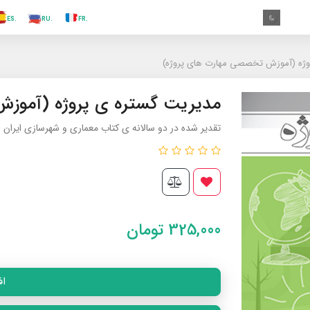
.TR
.ES
.RU
.FR
.GR
.EN
.AR
.IN
.TR
وژه (آموزش تخصصی مهارت های پروژه)
مدیریت گستره ی پروژه (آموز
تقدیر شده در دو سالانه ی کتاب معماری و شهرسازی ایران
325,000
تومان
اف