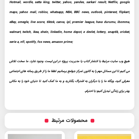
Hotmail, wordle, satta king, twitter, yahoo, yandex, sarkari result, Netflix, google
maps, yahoo mail, roblox, whatsapp, NBA, BBC news, outlook, pinterest, flipkart,
eBay, omegle, live score, tiktok, canva, ipl, premier league, hava durumu, ibomma,
walmart, twitch, ikea, shein, linkedin, home depot, e devlet, lottery, snaptik, cricket,
serie a, nfl, spotify, fox news, amazon prime;
هیچ وب سایت مرتبط با انتشار کتاب یا مدیریت پروژه در این لیست وجود ندارد. ما سخت تلاش
می کنیم تا این مسائل مهم را به کانون تمرکز جوامع برسانیم. لطفا ما را از طریق رسانه های اجتماعی
معرفی کنید، وبگاه ما را با دیگران به اشتراک بگذارید و به ما کمک کنید تا دنیای خود را به مکانی
بهتر برای زندگی تبدیل کنیم؛ با احترام.
محصولات مرتبط