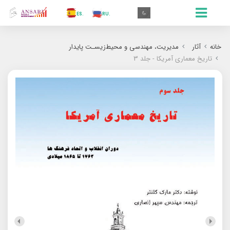
.AR
.IN
.TR
.ES
.RU
.FR
.GR
.EN
.AR
خانه
آثار
مدیریت، مهندسی و محیط‌زیسـت پایدار
تاریخ معماری آمریکا - جلد 3