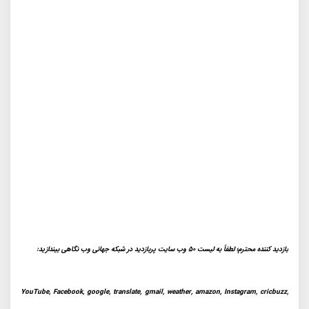
بازدید کننده محترم؛ لطفاً به لیست 50 وب سایت پربازدید در شبکه جهانی وب نگاهی بیندازید:
YouTube, Facebook, google, translate, gmail, weather, amazon, Instagram, cricbuzz,