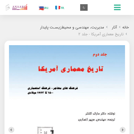
.AR
.IN
.TR
.ES
.RU
.FR
.GR
.EN
.AR
خانه
آثار
مدیریت، مهندسی و محیط‌زیسـت پایدار
تاریخ معماری آمریکا - جلد 2