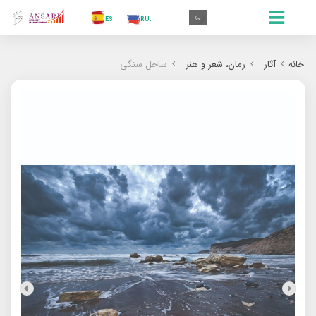
.AR
.IN
.TR
.ES
.RU
.FR
.GR
.EN
.AR
خانه
آثار
رمان‌‌، شعر و هنر
ساحل سنگی