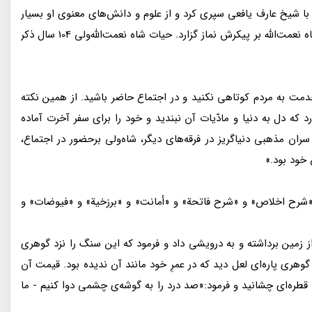
با شيخ عارف يافعى سپرى كرد و از علوم و دانش‌هاى معنوى او بسيار
آموخت. وى در سال 832 يا به روايتى 834 در ماهان كرمان درگذشت و شمس‌الدّين ابراهيم بمى، پدر سيدطاهرالدّين بمى، عارف نامىِ هم‌عصر شاه نعمت‌الله بر پيكرش نماز گزارد. حيات شاه نعمت‌الله‌ولى 104 سال ذكر
خدمت به مردم كوتاهى نكنيد و در اجتماع حاضر باشيد. از همين نكته
 كه دل به دنيا و مادّيات آن نبنديد و خود را براى سفر آخرت آماده
ز سران مذهبى دنياگريز در فرقه‌هاى ديگر، شاه‌ولى برحضور در اجتماع،
 خود بود.»
و «شرح اخلاص» و «شرح فاتحة» و «أمانت» و «برزخية» و «فيوضات» و
 از زمين برداشته و به درويشى داد و فرمود كه اين سنگ را نزد گوهرى
رى پاره‌اى لعل ديد كه در عمرِ خود مانند آن نديده بود. قيمت آن
قطره‌اى چشانيد و فرمود:«صد درد را به گوشه‌ى چشمى دوا كنيم - ما