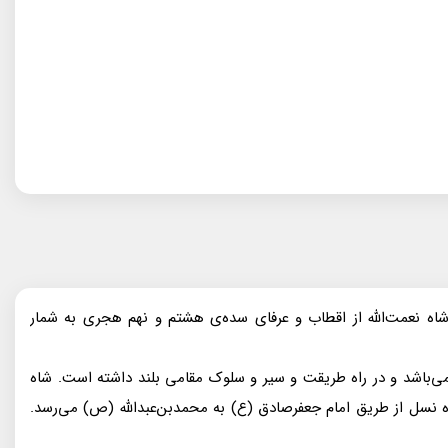
ود. شاه نعمت‌الله از اقطاب و عرفاى سده‌ى هشتم و نهم هجرى به شمار
ى مى‌باشد و در راه طريقت و سير و سلوک مقامى بلند داشته است. شاه
و با نوزده نسل از طريق امام جعفر‌صادق (ع) به محمد‌بن‌عبدالله (ص) مى‌رسد.