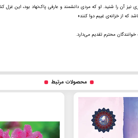
يز آن را شنيد. او كه مردى دانشمند و عارفى پاک‌نهاد بود، اين غزل كنايه
شد كه از خزانه‌ى غيبم دوا كنند»
خوانندگان محترم تقديم مى‌دارد.
محصولات مرتبط