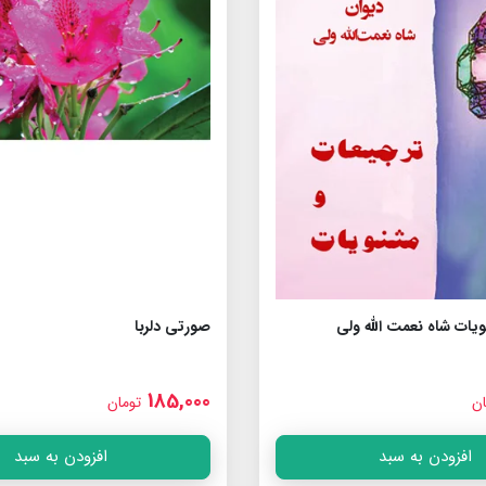
یات شاه نعمت الله ولى
صورتی دلربا
185,000
ان
تومان
افزودن به سبد
افزودن به سبد