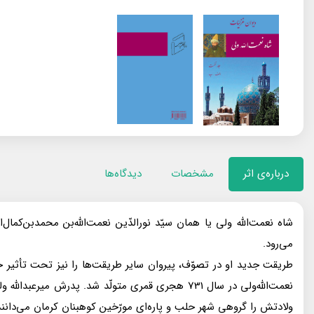
درباره‌ی اثر
مشخصات
دیدگاه‌ها
شاه نعمت‌الله ولى يا همان سيّد نورالدّين نعمت‌الله‌بن محمد‌بن‌كما
مى‌رود.
طريقت جديد او در تصوّف، پيروان ساير طريقت‌ها را نيز تحت تأثير خو
نعمت‌الله‌ولى در سال 731 هجرى قمرى متولّد شد. پ
ولادتش را گروهى شهر حلب و پاره‌اى مورّخين كوهبنان كرمان مى‌دانند. ا