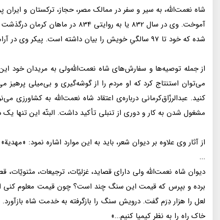
شاه نعمت‌الله، به سير و سفر در ممالک مصر، حجاز، تركستان و ايران
شده كه خود تا 97 سالگىِ خويش را بيان داشته است. پيكر وى در آرامگاه شاه نعمت‌الله‌ولى در شهر ماهان به خاک سپرده شده است.
از جمله توصيه‌ها و سفارش‌هاى شاه نعمت‌الله‌ولى به مريدان خود اي
مى‌توان استنتاج كرد كه او مردم را از گوشه‌گيرى و بى‌ميلى پرهيز م
كنيد. عبدالرزّاق‌كرمانى درباره‌ی اعتقاد شاه نعمت‌الله به كشاورزى م
مشغول شدن به كار و دورى از تنبلى تأكيد داشت. البتّه اين تنها يک د
از آثار وى علاوه بر ديوان شعر، بايد به اين موارد اشاره نمود: «
...
ديوان شاه نعمت‌الله ولى داراى قصايد، غزليّات، ترجيعات، مثنويّات، 
برده و بپرس كه قيمت اين سنگ چند است؟ چون قيمت معلوم كنى از گوه
لعل را هزار دِرَم گفت. درويش سنگ را بازگرفته به خدمت شاه بازآور
خاک راه را به نظر كيميا كنيم...»