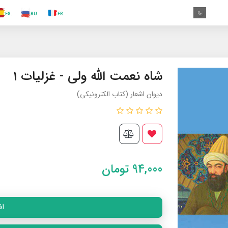
.TR
.ES
.RU
.FR
.GR
.EN
.AR
.IN
.TR
شاه نعمت الله ولی - غزلیات 1
دیوان اشعار (کتاب الکترونیکی)
94,000
تومان
اف