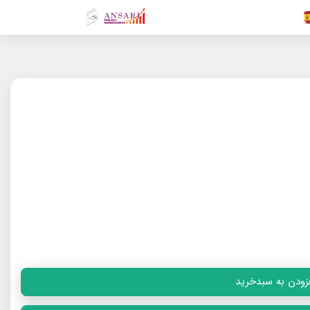
.FR
.GR
.EN
.AR
.IN
زودن به سبدخرید