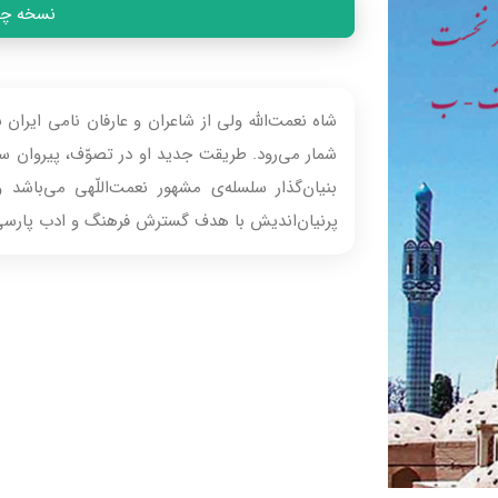
نسخه چاپی
شاه نعمت‌الله ولى از شاعران و عارفان نامى ايران
شمار مى‌رود. طريقت جديد او در تصوّف، پيروان ساي
بنيان‌گذار سلسله‌ى مشهور نعمت‌اللّهى مى‌باش
پرنيان‌انديش با هدف گسترش فرهنگ و ادب پارسى، ا