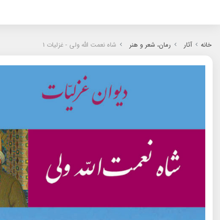
.ES
.RU
خانه
آثار
رمان‌‌، شعر و هنر
شاه نعمت الله ولی - غزلیات 1