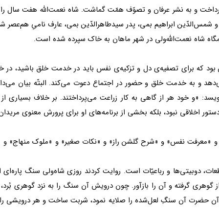
 پرداخت و به نشر عرفان و تصوّف همّت گماشت. شاه نعمت‌الله هفت سال را 
ن بود كه براى تصفيه‌ی دل و تزكيه‌ی نفس بايد در خدمت خلق باشيد، در 
ى‌دهد و به خدمت خلق و حضور در اجتماع دعوت مى‌كند. البتّه بيان مى‌دارد
ى‌نويسد: «و خود هر از گاهى به كار زراعت مى‌پرداختند. بر خلاف بسيارى ا
ستور اخلاقى نبود، بلكه بخشى از برنامه‌هاى او براى پرورش معنوى مريدان
مهدية» و «معرفت نفس» و «شرح گلشن راز» و «نكات صغير» و «ملوک منهاج» 
قطعات، دوبيتى‌ها و رباعيّات است. روايت كردند روزى شاه‌ولى سنگ پاره‌اى
رى گرفته و آن را بازآور. چون درويش آن سنگ را به نزد گوهرى بُرد، گوه
د. آن حضرت آن سنگِ لعل‌شده را صلايه نمود، شربت ساخت و هر درويشى را 