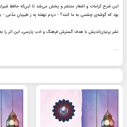
اين شرح كرامات و اشعار منتشر و پخش مى‌شد تا اين‌كه حافظ شيرازى ن
بوَد كه گوشه‌ى چشمى به ما كنند؟ - دردم نهفته بِه ز طبيبانِ مدّعى - با
نشر پرنيان‌انديش با هدف گسترش فرهنگ و ادب پارسى، اين اثر را به 
...