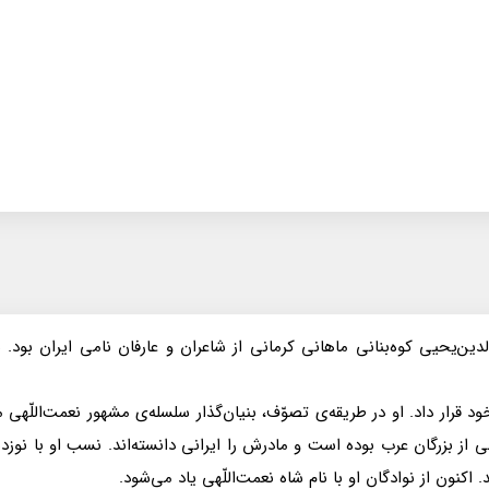
ل‌الدين‌يحيى كوه‌بنانى ماهانى كرمانى از شاعران و عارفان نامى ايران ب
د قرار داد. او در طريقه‌ى تصوّف، بنيان‌گذار سلسله‌ى مشهور نعمت‌اللّه
درش مير‌عبدالله ولى از بزرگان عرب بوده است و مادرش را ايرانى دانسته‌اند. نسب ا
كنون از نوادگان او با نام شاه نعمت‌اللّهى ياد مى‌شود.