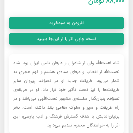
88,000
تومان
افزودن به سبدخرید
نسخه چاپی اثر را از این‌جا ببینید
شاه نعمت‌الله ولى از شاعران و عارفان نامى ايران بود. شاه
نعمت‌الله از اقطاب و عرفاى سده‌ى هشتم و نهم هجرى به
شمار مى‌رود. طريقت جديد او در تصوّف، پيروان ساير
طريقت‌ها را نيز تحت تأثير خود قرار داد. او در طريقه‌ى
تصوّف، بنيان‌گذار سلسله‌ى مشهور نعمت‌اللّهى مى‌باشد و در
راه طريقت و سير و سلوک مقامى بلند داشته است. نشر
پرنيان‌انديش با هدف گسترش فرهنگ و ادب پارسى، اين
اثر را به خوانندگان محترم تقديم مى‌دارد.