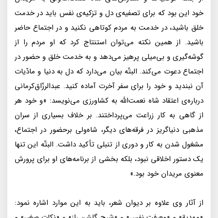
خود اين بود كه براى تصفيه‌ی دل و تزكيه‌ی نفس بايد در خدمت
خلق باشيد، در خدمت به مردم كوتاهى نكنيد و در اجتماع حاضر
باشيد. از همين نكته مى‌توان استنتاج كرد كه او مردم را از
گوشه‌گيرى و بى‌ميلى پرهيز مى‌دهد و به خدمت خلق و حضور در
اجتماع دعوت مى‌كند. البتّه بيان مى‌دارد كه دل به دنيا و مادّيات
آن نبنديد و خود را براى سفر آخرت آماده كنيد. عبدالرزّاق‌كرمانى
درباره‌ی اعتقاد شاه نعمت‌الله به كشاورزى مى‌نويسد: «و خود هر
از گاهى به كار زراعت مى‌پرداختند. بر خلاف بسيارى از سران
مذهبى دنياگريز در فرقه‌هاى ديگر، شاه‌ولى برحضور در اجتماع،
مشغول شدن به كار و دورى از تنبلى تأكيد داشت. البتّه اين تنها
يک دستور اخلاقى نبود، بلكه بخشى از برنامه‌هاى او براى پرورش
معنوى مريدان خود بود.»
از آثار وى علاوه بر ديوان شعر، بايد به اين موارد اشاره نمود:
«مهدية» و «معرفت نفس» و «شرح گلشن راز» و «نكات صغير» و