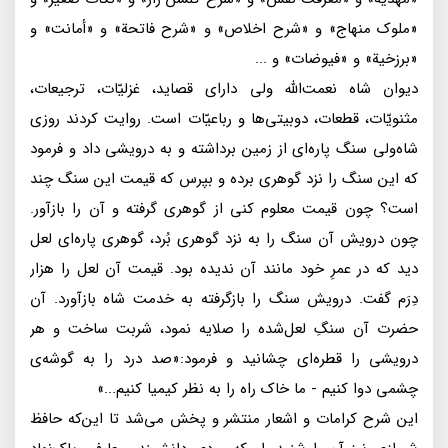
«ملوک منهاج» و «شرح اخلاص» و «شرح فاتحة» و «أمانت» و
«برزخية» و «فيوضات» و ...
ديوان شاه نعمت‌الله ولى داراى قصايد، غزليّات، ترجيعات،
مثنويّات، قطعات، دوبيتى‌ها و رباعيّات است. روايت كردند روزى
شاه‌ولى سنگ پاره‌اى از زمين برداشته و به درويشى داد و فرمود
كه اين سنگ را نزد گوهرى برده و بپرس كه قيمت اين سنگ چند
است؟ چون قيمت معلوم كنى از گوهرى گرفته و آن را بازآور.
چون درويش آن سنگ را به نزد گوهرى بُرد، گوهرى پاره‌اى لعل
ديد كه در عمرِ خود مانند آن نديده بود. قيمت آن لعل را هزار
دِرَم گفت. درويش سنگ را بازگرفته به خدمت شاه بازآورد. آن
حضرت آن سنگِ لعل‌شده را صلايه نمود، شربت ساخت و هر
درويشى را قطره‌اى چشانيد و فرمود:«صد درد را به گوشه‌ى
چشمى دوا كنيم - ما خاک راه را به نظر كيميا كنيم...»
اين شرح كرامات و اشعار منتشر و پخش مى‌شد تا اين‌كه حافظ