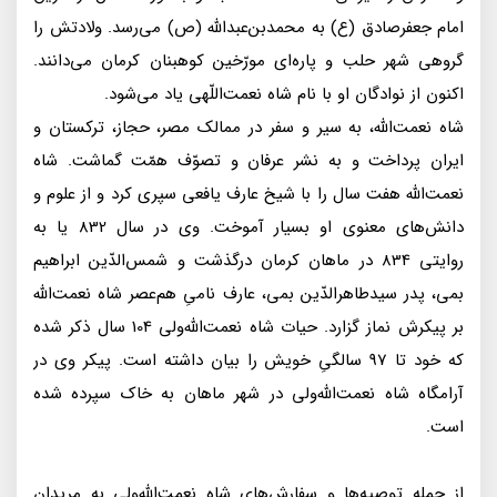
امام جعفر‌صادق (ع) به محمد‌بن‌عبدالله (ص) مى‌رسد. ولادتش را
گروهى شهر حلب و پاره‌اى مورّخين كوهبنان كرمان مى‌دانند.
اكنون از نوادگان او با نام شاه نعمت‌اللّهى ياد مى‌شود.
شاه نعمت‌الله، به سير و سفر در ممالک مصر، حجاز، تركستان و
ايران پرداخت و به نشر عرفان و تصوّف همّت گماشت. شاه
نعمت‌الله هفت سال را با شيخ عارف يافعى سپرى كرد و از علوم و
دانش‌هاى معنوى او بسيار آموخت. وى در سال 832 يا به
روايتى 834 در ماهان كرمان درگذشت و شمس‌الدّين ابراهيم
بمى، پدر سيدطاهرالدّين بمى، عارف نامىِ هم‌عصر شاه نعمت‌الله
بر پيكرش نماز گزارد. حيات شاه نعمت‌الله‌ولى 104 سال ذكر شده
كه خود تا 97 سالگىِ خويش را بيان داشته است. پيكر وى در
آرامگاه شاه نعمت‌الله‌ولى در شهر ماهان به خاک سپرده شده
است.
از جمله توصيه‌ها و سفارش‌هاى شاه نعمت‌الله‌ولى به مريدان