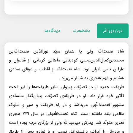
درباره‌ی اثر
مشخصات
دیدگاه‌ها
شاه نعمت‌الله ولى يا همان سيّد نورالدّين نعمت‌الله‌بن
محمد‌بن‌كمال‌الدين‌يحيى كوه‌بنانى ماهانى كرمانى از شاعران و
عارفان نامى ايران بود. شاه نعمت‌الله از اقطاب و عرفاى سده‌ى
هشتم و نهم هجرى به شمار مى‌رود.
طريقت جديد او در تصوّف، پيروان ساير طريقت‌ها را نيز تحت
تأثير خود قرار داد. او در طريقه‌ى تصوّف، بنيان‌گذار سلسله‌ى
مشهور نعمت‌اللّهى مى‌باشد و در راه طريقت و سير و سلوک
مقامى بلند داشته است. شاه نعمت‌الله‌ولى در سال 731 هجرى
قمرى متولّد شد. پدرش مير‌عبدالله ولى از بزرگان عرب بوده است
و مادرش را ايرانى دانسته‌اند. نسب او با نوزده نسل از طريق