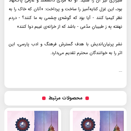
شيرازى نيز آن را شنيد. او كه مردى دانشمند و عارفى پاک‌نهاد
بود، اين غزل كنايه‌آميز را ساخت و پرداخت: «آنان كه خاک را به
نظر كيميا كنند - آيا بوَد كه گوشه‌ى چشمى به ما كنند؟ - دردم
نهفته بِه ز طبيبانِ مدّعى - باشد كه از خزانه‌ى غيبم دوا كنند»
نشر پرنيان‌انديش با هدف گسترش فرهنگ و ادب پارسى، اين
اثر را به خوانندگان محترم تقديم مى‌دارد.
...
محصولات مرتبط