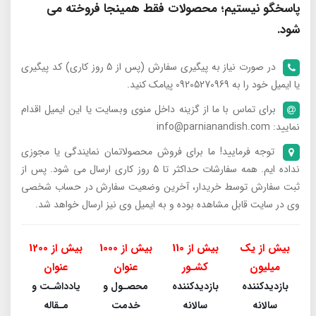
پاسخگو نیستیم؛ محصولات فقط همینجا فروخته می
شود.
در صورت نیاز به پیگیری سفارش (پس از 5 روز کاری) کد پیگیری
یا ایمیل خود را به 09205270969 پیامک کنید.
برای تماس با ما از گزینه داخل منوی وبسایت یا این ایمیل اقدام
نمایید: info@parnianandish.com
توجه فرمایید! ما برای فروش محصولاتمان نمایندگی یا مجوزی
نداده ایم. همه سفارشات حداکثر تا 5 روز کاری ارسال می شود. پس از
ثبت سفارش توسط خریدار، آخرین وضعیت سفارش در حساب شخصی
وی در سایت قابل مشاهده بوده و به ایمیل وی نیز ارسال خواهد شد.
بیش از یک
بیش از 110
بیش از 1000
بیش از 1200
میلیون
کشـور
عنوان
عنوان
بازدیدکننده
بازدیدکننده
محصـول و
یادداشـت و
سالانه
سالانه
خدمت
مـقاله