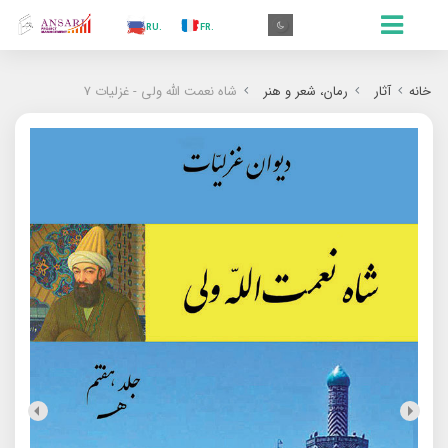
.IN
.TR
.ES
.RU
.FR
.GR
.EN
.AR
.IN
خانه
آثار
رمان‌‌، شعر و هنر
شاه نعمت الله ولى - غزلیات 7