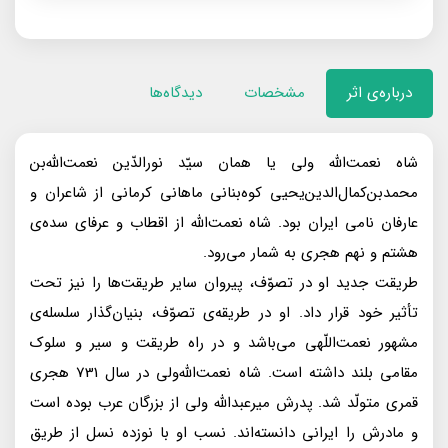
درباره‌ی اثر
مشخصات
دیدگاه‌ها
شاه نعمت‌الله ولى يا همان سيّد نورالدّين نعمت‌الله‌بن
محمد‌بن‌كمال‌الدين‌يحيى كوه‌بنانى ماهانى كرمانى از شاعران و
عارفان نامى ايران بود. شاه نعمت‌الله از اقطاب و عرفاى سده‌ى
هشتم و نهم هجرى به شمار مى‌رود.
طريقت جديد او در تصوّف، پيروان ساير طريقت‌ها را نيز تحت
تأثير خود قرار داد. او در طريقه‌ى تصوّف، بنيان‌گذار سلسله‌ى
مشهور نعمت‌اللّهى مى‌باشد و در راه طريقت و سير و سلوک
مقامى بلند داشته است. شاه نعمت‌الله‌ولى در سال 731 هجرى
قمرى متولّد شد. پدرش مير‌عبدالله ولى از بزرگان عرب بوده است
و مادرش را ايرانى دانسته‌اند. نسب او با نوزده نسل از طريق