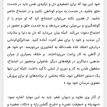
خود اين بود كه براى تصفيه‌ی دل و تزكيه‌ی نفس بايد در خدمت
خلق باشيد، در خدمت به مردم كوتاهى نكنيد و در اجتماع حاضر
باشيد. از همين نكته مى‌توان استنتاج كرد كه او مردم را از
گوشه‌گيرى و بى‌ميلى پرهيز مى‌دهد و به خدمت خلق و حضور در
اجتماع دعوت مى‌كند. البتّه بيان مى‌دارد كه دل به دنيا و مادّيات
آن نبنديد و خود را براى سفر آخرت آماده كنيد. عبدالرزّاق‌كرمانى
درباره‌ی اعتقاد شاه نعمت‌الله به كشاورزى مى‌نويسد: «و خود هر
از گاهى به كار زراعت مى‌پرداختند. بر خلاف بسيارى از سران
مذهبى دنياگريز در فرقه‌هاى ديگر، شاه‌ولى برحضور در اجتماع،
مشغول شدن به كار و دورى از تنبلى تأكيد داشت. البتّه اين تنها
يک دستور اخلاقى نبود، بلكه بخشى از برنامه‌هاى او براى پرورش
معنوى مريدان خود بود.»
از آثار وى علاوه بر ديوان شعر، بايد به اين موارد اشاره نمود:
«مهدية» و «معرفت نفس» و «شرح گلشن راز» و «نكات صغير» و