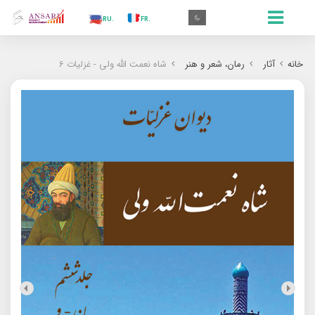
.AR
.IN
.TR
.ES
.RU
.FR
.GR
.EN
.AR
خانه
آثار
رمان‌‌، شعر و هنر
شاه نعمت الله ولی - غزلیات 6