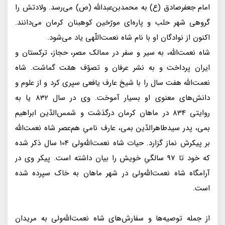
امام جعفر‌صادق (ع) به محمد‌بن‌عبدالله (ص) مى‌رسد. ولادتش را
گروهى شهر حلب و پاره‌اى مورّخين كوهبنان كرمان مى‌دانند.
اكنون از نوادگان او با نام شاه نعمت‌اللّهى ياد مى‌شود.
شاه نعمت‌الله، به سير و سفر در ممالک مصر، حجاز، تركستان و
ايران پرداخت و به نشر عرفان و تصوّف همّت گماشت. شاه
نعمت‌الله هفت سال را با شيخ عارف يافعى سپرى كرد و از علوم و
دانش‌هاى معنوى او بسيار آموخت. وى در سال 832 يا به
روايتى 834 در ماهان كرمان درگذشت و شمس‌الدّين ابراهيم
بمى، پدر سيدطاهرالدّين بمى، عارف نامىِ هم‌عصر شاه نعمت‌الله
بر پيكرش نماز گزارد. حيات شاه نعمت‌الله‌ولى 104 سال ذكر شده
كه خود تا 97 سالگىِ خويش را بيان داشته است. پيكر وى در
آرامگاه شاه نعمت‌الله‌ولى در شهر ماهان به خاک سپرده شده
است.
از جمله توصيه‌ها و سفارش‌هاى شاه نعمت‌الله‌ولى به مريدان