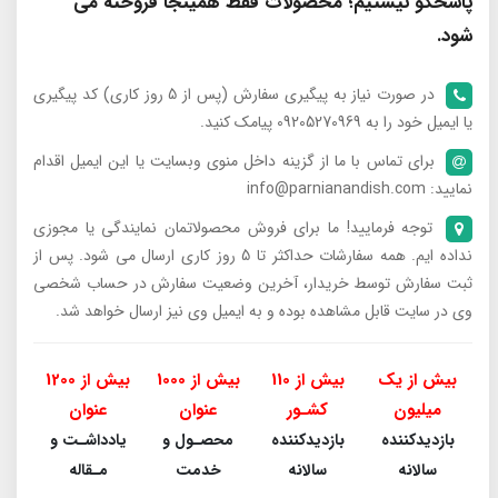
پاسخگو نیستیم؛ محصولات فقط همینجا فروخته می
شود.
در صورت نیاز به پیگیری سفارش (پس از 5 روز کاری) کد پیگیری
یا ایمیل خود را به 09205270969 پیامک کنید.
برای تماس با ما از گزینه داخل منوی وبسایت یا این ایمیل اقدام
نمایید: info@parnianandish.com
توجه فرمایید! ما برای فروش محصولاتمان نمایندگی یا مجوزی
نداده ایم. همه سفارشات حداکثر تا 5 روز کاری ارسال می شود. پس از
ثبت سفارش توسط خریدار، آخرین وضعیت سفارش در حساب شخصی
وی در سایت قابل مشاهده بوده و به ایمیل وی نیز ارسال خواهد شد.
بیش از یک
بیش از 110
بیش از 1000
بیش از 1200
میلیون
کشـور
عنوان
عنوان
بازدیدکننده
بازدیدکننده
محصـول و
یادداشـت و
سالانه
سالانه
خدمت
مـقاله