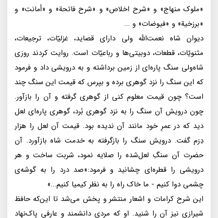
«ملوک منهاج» و «شرح اخلاص» و «شرح فاتحة» و «أمانت» و
«برزخية» و «فيوضات» و ...
ديوان شاه نعمت‌الله ولى داراى قصايد، غزليّات، ترجيعات،
مثنويّات، قطعات، دوبيتى‌ها و رباعيّات است. روايت كردند روزى
شاه‌ولى سنگ پاره‌اى از زمين برداشته و به درويشى داد و فرمود
كه اين سنگ را نزد گوهرى برده و بپرس كه قيمت اين سنگ چند
است؟ چون قيمت معلوم كنى از گوهرى گرفته و آن را بازآور.
چون درويش آن سنگ را به نزد گوهرى بُرد، گوهرى پاره‌اى لعل
ديد كه در عمرِ خود مانند آن نديده بود. قيمت آن لعل را هزار
دِرَم گفت. درويش سنگ را بازگرفته به خدمت شاه بازآورد. آن
حضرت آن سنگِ لعل‌شده را صلايه نمود، شربت ساخت و هر
درويشى را قطره‌اى چشانيد و فرمود:«صد درد را به گوشه‌ى
چشمى دوا كنيم - ما خاک راه را به نظر كيميا كنيم...»
اين شرح كرامات و اشعار منتشر و پخش مى‌شد تا اين‌كه حافظ
شيرازى نيز آن را شنيد. او كه مردى دانشمند و عارفى پاک‌نهاد