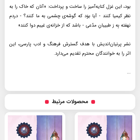
بود، اين غزل كنايه‌آميز را ساخت و پرداخت: «آنان كه خاک را به
نظر كيميا كنند - آيا بوَد كه گوشه‌ى چشمى به ما كنند؟ - دردم
نهفته بِه ز طبيبانِ مدّعى - باشد كه از خزانه‌ى غيبم دوا كنند»
نشر پرنيان‌انديش با هدف گسترش فرهنگ و ادب پارسى، اين
اثر را به خوانندگان محترم تقديم مى‌دارد.
...
محصولات مرتبط