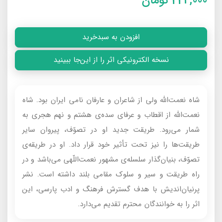
224,000
تومان
افزودن به سبدخرید
نسخه الکترونیکی اثر را از این‌جا ببینید
شاه نعمت‌الله ولى از شاعران و عارفان نامى ايران بود. شاه
نعمت‌الله از اقطاب و عرفاى سده‌ى هشتم و نهم هجرى به
شمار مى‌رود. طريقت جديد او در تصوّف، پيروان ساير
طريقت‌ها را نيز تحت تأثير خود قرار داد. او در طريقه‌ى
تصوّف، بنيان‌گذار سلسله‌ى مشهور نعمت‌اللّهى مى‌باشد و در
راه طريقت و سير و سلوک مقامى بلند داشته است. نشر
پرنيان‌انديش با هدف گسترش فرهنگ و ادب پارسى، اين
اثر را به خوانندگان محترم تقديم مى‌دارد.