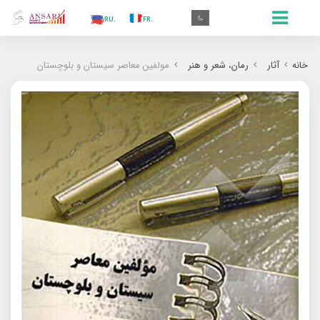
.AR
.IN
.TR
.ES
.RU
.FR
.GR
.EN
.AR
خانه
آثار
رمان‌‌، شعر و هنر
مولفین معاصر سیستان و بلوچستان