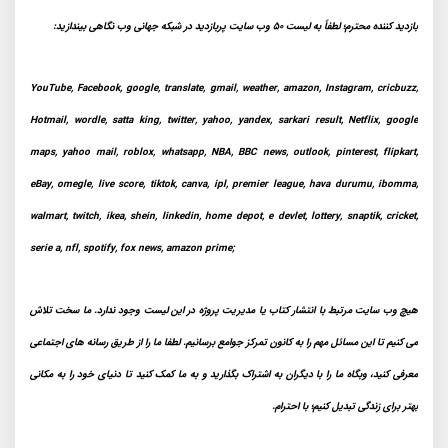
بازدید کننده محترم؛ لطفاً به لیست 50 وب سایت پربازدید در شبکه جهانی وب نگاهی بیندازید:
YouTube, Facebook, google, translate, gmail, weather, amazon, Instagram, cricbuzz,
Hotmail, wordle, satta king, twitter, yahoo, yandex, sarkari result, Netflix, google
maps, yahoo mail, roblox, whatsapp, NBA, BBC news, outlook, pinterest, flipkart,
eBay, omegle, live score, tiktok, canva, ipl, premier league, hava durumu, ibomma,
walmart, twitch, ikea, shein, linkedin, home depot, e devlet, lottery, snaptik, cricket,
serie a, nfl, spotify, fox news, amazon prime;
هیچ وب سایت مرتبط با انتشار کتاب یا مدیریت پروژه در این لیست وجود ندارد. ما سخت تلاش
می کنیم تا این مسائل مهم را به کانون تمرکز جوامع برسانیم. لطفا ما را از طریق رسانه های اجتماعی
معرفی کنید، وبگاه ما را با دیگران به اشتراک بگذارید و به ما کمک کنید تا دنیای خود را به مکانی
بهتر برای زندگی تبدیل کنیم؛ با احترام.