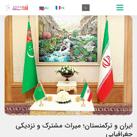
.AR
.IN
.TR
.ES
.RU
.FR
.GR
.EN
.AR
ایران و ترکمنستان؛ میراث مشترک و نزدیکی
جغرافیایی