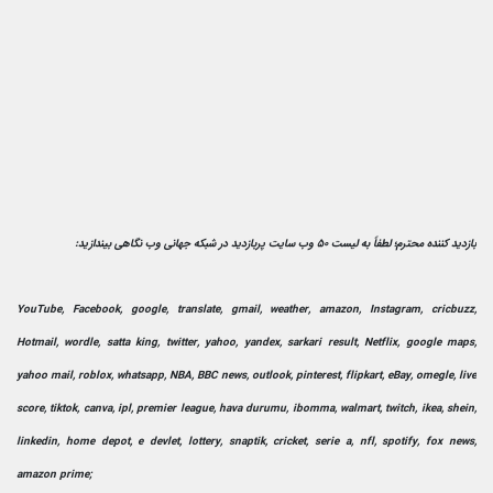
بازدید کننده محترم؛ لطفاً به لیست 50 وب سایت پربازدید در شبکه جهانی وب نگاهی بیندازید:
YouTube, Facebook, google, translate, gmail, weather, amazon, Instagram, cricbuzz,
Hotmail, wordle, satta king, twitter, yahoo, yandex, sarkari result, Netflix, google maps,
yahoo mail, roblox, whatsapp, NBA, BBC news, outlook, pinterest, flipkart, eBay, omegle, live
score, tiktok, canva, ipl, premier league, hava durumu, ibomma, walmart, twitch, ikea, shein,
linkedin, home depot, e devlet, lottery, snaptik, cricket, serie a, nfl, spotify, fox news,
amazon prime;