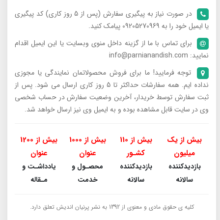
در صورت نیاز به پیگیری سفارش (پس از 5 روز کاری) کد پیگیری
یا ایمیل خود را به 09205270969 پیامک کنید.
برای تماس با ما از گزینه داخل منوی وبسایت یا این ایمیل اقدام
نمایید: info@parnianandish.com
توجه فرمایید! ما برای فروش محصولاتمان نمایندگی یا مجوزی
نداده ایم. همه سفارشات حداکثر تا 5 روز کاری ارسال می شود. پس از
ثبت سفارش توسط خریدار، آخرین وضعیت سفارش در حساب شخصی
وی در سایت قابل مشاهده بوده و به ایمیل وی نیز ارسال خواهد شد.
بیش از یک
بیش از 110
بیش از 1000
بیش از 1200
میلیون
کشـور
عنوان
عنوان
بازدیدکننده
بازدیدکننده
محصـول و
یادداشـت و
سالانه
سالانه
خدمت
مـقاله
کلیه ی حقوق مادی و معنوی از 1392 به نشر پرنیان اندیش تعلق دارد.