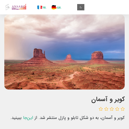
.IN
.TR
.ES
.RU
.FR
.GR
.EN
.AR
.IN
کویر و آسمان
کویر و آسمان، به دو شکل تابلو و پازل منتشر شد. از
این‌جا
ببینید.