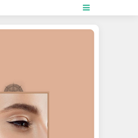
.ES
.RU