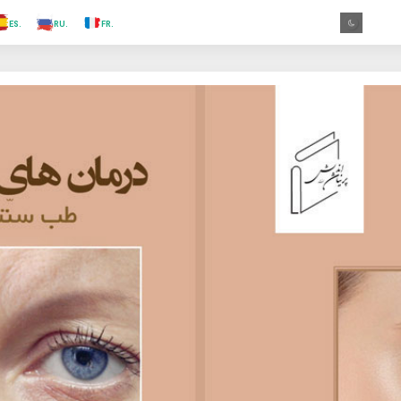
.TR
.ES
.RU
.FR
.GR
.EN
.AR
.IN
.TR