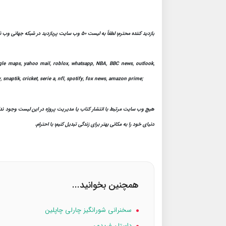
بازدید کننده محترم؛ لطفاً به لیست 50 وب سایت پربازدید در شبکه جهانی وب نگاهی بیندازید:
google maps, yahoo mail, roblox, whatsapp, NBA, BBC news, outlook,
, snaptik, cricket, serie a, nfl, spotify, fox news, amazon prime;
هیچ وب سایت مرتبط با انتشار کتاب یا مدیریت پروژه در این لیست وجود ندارد. 
دنیای خود را به مکانی بهتر برای زندگی تبدیل کنیم؛ با احترام.
همچنین بخوانید...
سخنرانی شورانگیز چارلی چاپلین
داستان فریدون