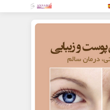
.FR
.GR
.EN
.AR
.IN