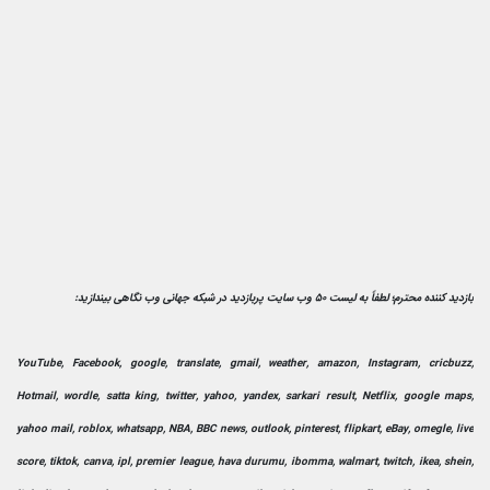
بازدید کننده محترم؛ لطفاً به لیست 50 وب سایت پربازدید در شبکه جهانی وب نگاهی بیندازید:
YouTube, Facebook, google, translate, gmail, weather, amazon, Instagram, cricbuzz,
Hotmail, wordle, satta king, twitter, yahoo, yandex, sarkari result, Netflix, google maps,
yahoo mail, roblox, whatsapp, NBA, BBC news, outlook, pinterest, flipkart, eBay, omegle, live
score, tiktok, canva, ipl, premier league, hava durumu, ibomma, walmart, twitch, ikea, shein,