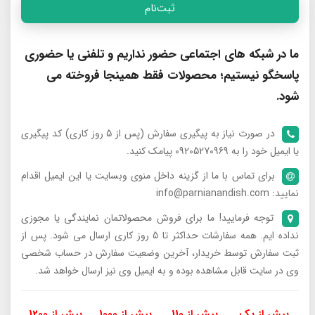
ثبت‌نام
ما در شبکه های اجتماعی حضور نداریم و تلفنی یا حضوری
پاسخگو نیستیم؛ محصولات فقط همینجا فروخته می
شود.
در صورت نیاز به پیگیری سفارش (پس از 5 روز کاری) کد پیگیری
یا ایمیل خود را به 09205270969 پیامک کنید.
برای تماس با ما از گزینه داخل منوی وبسایت یا این ایمیل اقدام
نمایید: info@parnianandish.com
توجه فرمایید! ما برای فروش محصولاتمان نمایندگی یا مجوزی
نداده ایم. همه سفارشات حداکثر تا 5 روز کاری ارسال می شود. پس از
ثبت سفارش توسط خریدار، آخرین وضعیت سفارش در حساب شخصی
وی در سایت قابل مشاهده بوده و به ایمیل وی نیز ارسال خواهد شد.
بیش از یک
بیش از 110
بیش از 1000
بیش از 1200