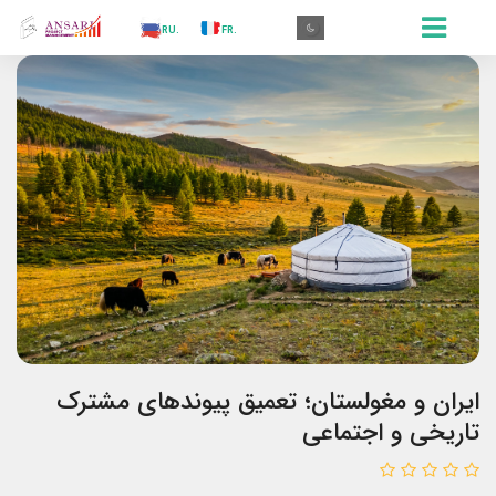
.AR
.IN
.TR
.ES
.RU
.FR
.GR
.EN
.AR
ایران و مغولستان؛ تعمیق پیوندهای مشترک
تاریخی و اجتماعی