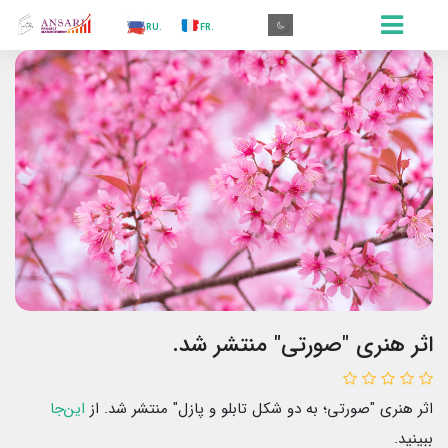
.AR
.IN
.TR
.ES
.RU
.FR
.GR
.EN
.AR
اثر هنری "صورتی" منتشر شد.
اثر هنری "صورتی؛ به دو شکل تابلو و پازل" منتشر شد. از
این‌جا
ببینید.