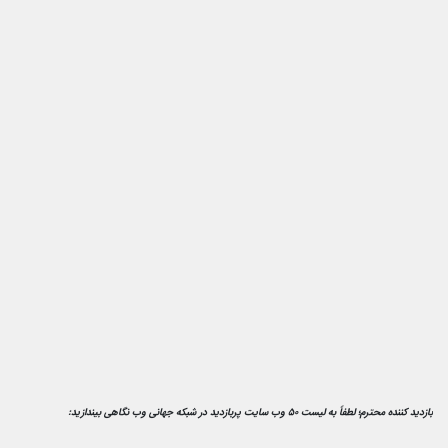
بازدید کننده محترم؛ لطفاً به لیست 50 وب سایت پربازدید در شبکه جهانی وب نگاهی بیندازید: