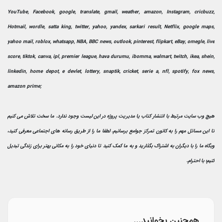
YouTube, Facebook, google, translate, gmail, weather, amazon, Instagram, cricbuzz,
Hotmail, wordle, satta king, twitter, yahoo, yandex, sarkari result, Netflix, google maps,
yahoo mail, roblox, whatsapp, NBA, BBC news, outlook, pinterest, flipkart, eBay, omegle, live
score, tiktok, canva, ipl, premier league, hava durumu, ibomma, walmart, twitch, ikea, shein,
linkedin, home depot, e devlet, lottery, snaptik, cricket, serie a, nfl, spotify, fox news,
amazon prime;
هیچ وب سایت مرتبط با انتشار کتاب یا مدیریت پروژه در این لیست وجود ندارد. ما سخت تلاش می کنیم
تا این مسائل مهم را به کانون تمرکز جوامع برسانیم. لطفا ما را از طریق رسانه های اجتماعی معرفی کنید،
وبگاه ما را با دیگران به اشتراک بگذارید و به ما کمک کنید تا دنیای خود را به مکانی بهتر برای زندگی تبدیل
کنیم؛ با احترام.
همچنین بخوانید...