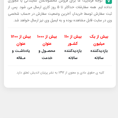
توجه فرمایید! ما برای فروش محصولاتمان نمایندگی یا مجوزی
نداده ایم. همه سفارشات حداکثر تا 5 روز کاری ارسال می شود. پس از
ثبت سفارش توسط خریدار، آخرین وضعیت سفارش در حساب شخصی
وی در سایت قابل مشاهده بوده و به ایمیل وی نیز ارسال خواهد شد.
بیش از یک
بیش از 110
بیش از 1000
بیش از 1200
میلیون
کشـور
عنوان
عنوان
بازدیدکننده
بازدیدکننده
محصـول و
یادداشـت و
سالانه
سالانه
خدمت
مـقاله
کلیه ی حقوق مادی و معنوی از 1392 به نشر پرنیان اندیش تعلق دارد.