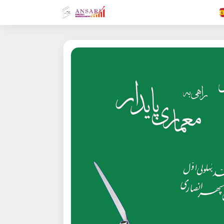
.FR
.GR
.EN
.AR
.IN