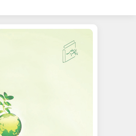
.ES
.RU