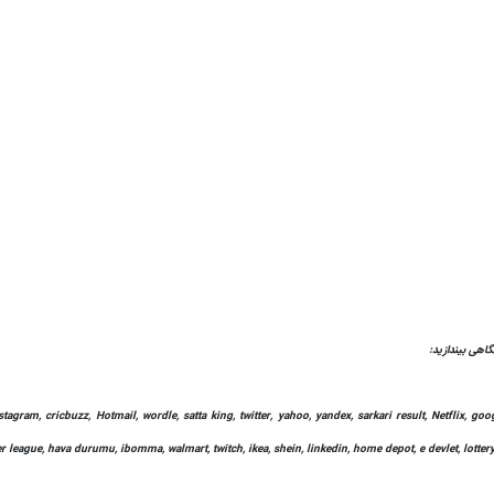
tagram, cricbuzz, Hotmail, wordle, satta king, twitter, yahoo, yandex, sarkari result, Netflix, 
mier league, hava durumu, ibomma, walmart, twitch, ikea, shein, linkedin, home depot, e devlet, lottery