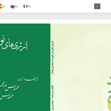
.TR
.ES
.RU
.FR
.GR
.EN
.AR
.IN
.TR