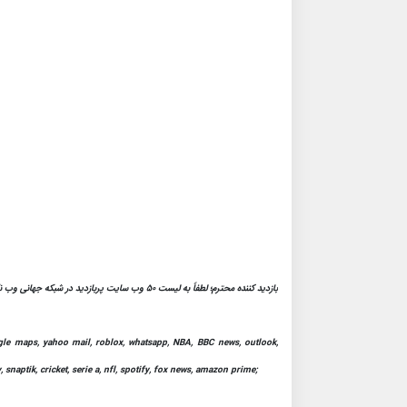
بازدید کننده محترم؛ لطفاً به لیست 50 وب سایت پربازدید در شبکه جهانی وب نگاهی بیندازید:
google maps, yahoo mail, roblox, whatsapp, NBA, BBC news, outlook,
, snaptik, cricket, serie a, nfl, spotify, fox news, amazon prime;