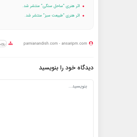
اثر هنری "ساحل سنگی" منتشر شد.
اثر هنری "طبیعت سبز" منتشر شد.
parnianandish.com - ansaripm.com
روید
دیدگاه خود را بنویسید