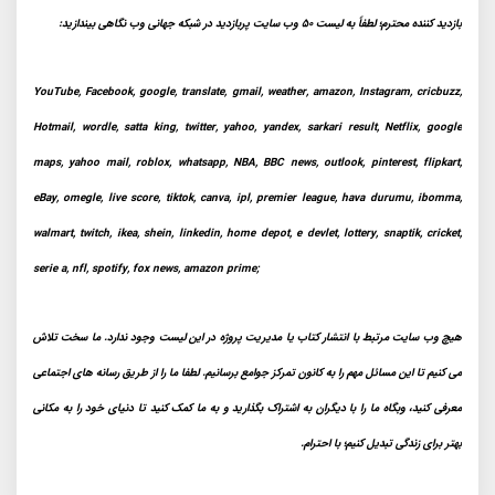
بازدید کننده محترم؛ لطفاً به لیست 50 وب سایت پربازدید در شبکه جهانی وب نگاهی بیندازید:
YouTube, Facebook, google, translate, gmail, weather, amazon, Instagram, cricbuzz,
Hotmail, wordle, satta king, twitter, yahoo, yandex, sarkari result, Netflix, google
maps, yahoo mail, roblox, whatsapp, NBA, BBC news, outlook, pinterest, flipkart,
eBay, omegle, live score, tiktok, canva, ipl, premier league, hava durumu, ibomma,
walmart, twitch, ikea, shein, linkedin, home depot, e devlet, lottery, snaptik, cricket,
serie a, nfl, spotify, fox news, amazon prime;
هیچ وب سایت مرتبط با انتشار کتاب یا مدیریت پروژه در این لیست وجود ندارد. ما سخت تلاش
می کنیم تا این مسائل مهم را به کانون تمرکز جوامع برسانیم. لطفا ما را از طریق رسانه های اجتماعی
معرفی کنید، وبگاه ما را با دیگران به اشتراک بگذارید و به ما کمک کنید تا دنیای خود را به مکانی
بهتر برای زندگی تبدیل کنیم؛ با احترام.