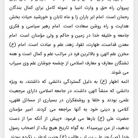
پیروان راه حق و وارث انبیا و نمونه کامل برای کمال بندگان
رحمان است. امام ابر باران زا و ماه تابان و خورشید حیات بخش
هدایت و راه روشن سعادت است. امام رهبر سیاسی و فکری
جامعه و خلیفه خدا در زمین و حاکم و ولی مؤمنان است. امام
معدن قداست، طهارت، تقوا، زهد، علم و عبادت است. امام (ع)
مخزن علم الهی و بالاترین فرد در مراتب علم و کمال است و همه
تشنگان معارف و معارف اسلامی از چشمه جوشان علم وی سیراب
می شوند.
ائمه اطهار (ع) به دلیل گستردگی دانشی که داشتند، به ویژه
دانشی که منشأ الهی داشت، در جامعه اسلامی دارای مرجعیت
علمی بودند و خلفا و روشنفکران در بسیاری از مسائل فقهی،
کلامی و دینی خود به آنها مراجعه می کردند. امیر مؤمنان
حضرت علی (ع) بارها می فرمود: «پیش از آنکه مرا از دست
بدهید، از من بپرسید!». به گواه تاریخ هیچ یک از اصحاب رسول
خدا (ص) جز علی بن ابی طالب (ع) چنین ادعایی نکرده بودند.