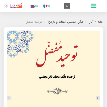
.IN
.TR
.ES
.RU
.FR
.GR
.EN
.AR
.IN
خانه
آثار
قرآن، تفسیر، الهیّات و تاریخ
توحید مفضل