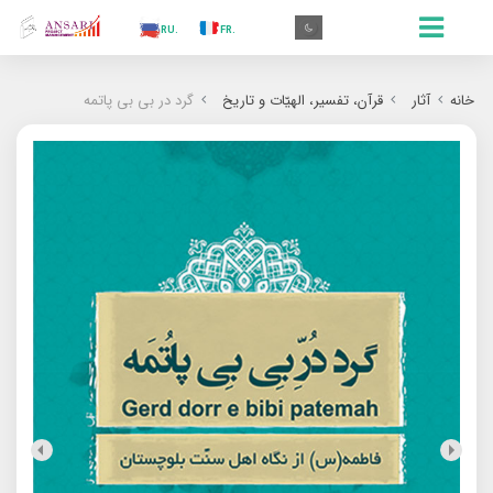
.AR
.IN
.TR
.ES
.RU
.FR
.GR
.EN
.AR
خانه
آثار
قرآن، تفسیر، الهیّات و تاریخ
گرد در بى بى پاتمه