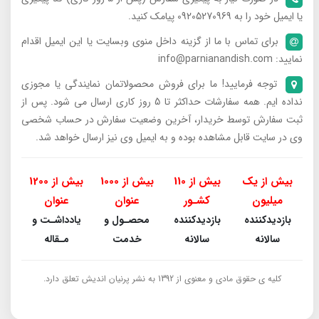
یا ایمیل خود را به 09205270969 پیامک کنید.
برای تماس با ما از گزینه داخل منوی وبسایت یا این ایمیل اقدام
نمایید: info@parnianandish.com
توجه فرمایید! ما برای فروش محصولاتمان نمایندگی یا مجوزی
نداده ایم. همه سفارشات حداکثر تا 5 روز کاری ارسال می شود. پس از
ثبت سفارش توسط خریدار، آخرین وضعیت سفارش در حساب شخصی
وی در سایت قابل مشاهده بوده و به ایمیل وی نیز ارسال خواهد شد.
بیش از یک
بیش از 110
بیش از 1000
بیش از 1200
میلیون
کشـور
عنوان
عنوان
بازدیدکننده
بازدیدکننده
محصـول و
یادداشـت و
سالانه
سالانه
خدمت
مـقاله
کلیه ی حقوق مادی و معنوی از 1392 به نشر پرنیان اندیش تعلق دارد.