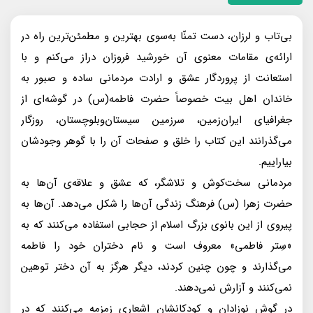
بى‌تاب و لرزان، دست تمنّا به‌سوى بهترين و مطمئن‌ترين راه در
ارائه‌ی مقامات معنوى آن خورشيد فروزان دراز مى‌كنم و با
استعانت از پروردگار عشق و ارادت مردمانى ساده و صبور به
خاندان اهل بيت خصوصاً حضرت فاطمه(س) در گوشه‌اى از
جغرافياى ايران‌زمين، سرزمين سيستان‌و‌بلوچستان، روزگار
مى‌گذرانند اين كتاب را خلق و صفحات آن را با گوهر وجودشان
بيارایيم.
مردمانى سخت‌كوش و تلاشگر، كه عشق و علاقه‌ی آن‌ها به
حضرت زهرا (س) فرهنگ زندگى آن‌ها را شكل مى‌دهد. آن‌ها به
پيروى از اين بانوى بزرگ اسلام از حجابى استفاده مى‌كنند كه به
«سِتر فاطمى» معروف است و نام دختران خود را فاطمه
مى‌گذارند و چون چنين كردند، ديگر هرگز به آن دختر توهين
نمى‌كنند و آزارش نمى‌دهند.
در گوش نوزادان و كودكانشان اشعارى زمزمه مى‌كنند كه در