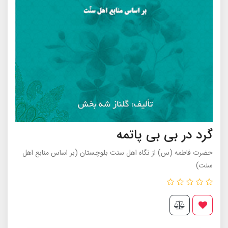
گرد در بى بى پاتمه
حضرت فاطمه (س) از نگاه اهل سنت بلوچستان (بر اساس منابع اهل
سنت)