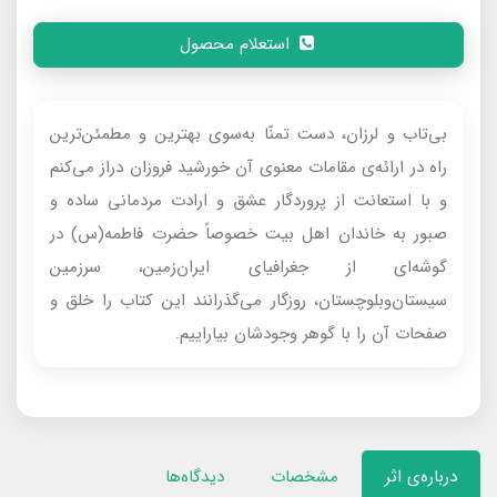
استعلام محصول
بى‌تاب و لرزان، دست تمنّا به‌سوى بهترين و مطمئن‌ترين
راه در ارائه‌ی مقامات معنوى آن خورشيد فروزان دراز مى‌كنم
و با استعانت از پروردگار عشق و ارادت مردمانى ساده و
صبور به خاندان اهل بيت خصوصاً حضرت فاطمه(س) در
گوشه‌اى از جغرافياى ايران‌زمين، سرزمين
سيستان‌و‌بلوچستان، روزگار مى‌گذرانند اين كتاب را خلق و
صفحات آن را با گوهر وجودشان بيارایيم.
درباره‌ی اثر
مشخصات
دیدگاه‌ها