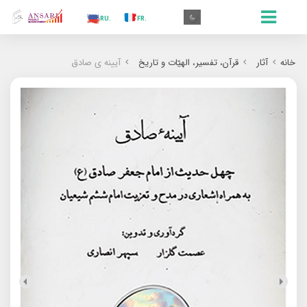
.AR
.IN
.TR
.ES
.RU
.FR
.GR
.EN
.AR
خانه
آثار
قرآن، تفسیر، الهیّات و تاریخ
آیینه ی صادق