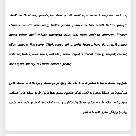
YouTube, Facebook, google, translate, gmail, weather, amazon, Instagram, cricbuzz,
Hotmail, wordle, satta king, twitter, yahoo, yandex, sarkari result, Netflix, google
maps, yahoo mail, roblox, whatsapp, NBA, BBC news, outlook, pinterest, flipkart,
eBay, omegle, live score, tiktok, canva, ipl, premier league, hava durumu, ibomma,
walmart, twitch, ikea, shein, linkedin, home depot, e devlet, lottery, snaptik, cricket,
serie a, nfl, spotify, fox news, amazon prime;
هیچ وب سایت مرتبط با انتشار کتاب یا مدیریت پروژه در این لیست وجود ندارد. ما سخت تلاش
می کنیم تا این مسائل مهم را به کانون تمرکز جوامع برسانیم. لطفا ما را از طریق رسانه های اجتماعی
معرفی کنید، وبگاه ما را با دیگران به اشتراک بگذارید و به ما کمک کنید تا دنیای خود را به مکانی
بهتر برای زندگی تبدیل کنیم؛ با احترام.