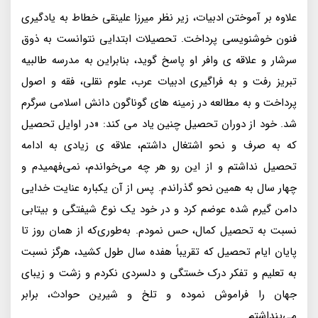
علاوه بر آموختن ادبیات، زیر نظر میرزا علینقی خطاط به یادگیری
فنون خوشنویسی پرداخت. تحصیلات ابتدایی نتوانست به ذوق
سرشار و علاقه ی وافر او پاسخ گوید، بنابراین به مدرسه طالبیه
تبریز رفت و به فراگیری ادبیات عرب، علوم نقلی، فقه و اصول
پرداخت و به مطالعه در زمینه های گوناگون دانش‌ اسلامی سرگرم
شد. خود از دوران تحصیل چنین یاد می کند: «در اوایل تحصیل
که به صرف و نحو اشتغال داشتم، علاقه ی زیادی به ادامه
تحصیل نداشتم و از این رو هر چه می‌خواندم، نمی‌فهمیدم و
چهار سال به همین نحو گذراندم. پس از آن یکباره عنایت خدایی
دامن گیرم شده عوضم کرد و در خود یک نوع شیفتگی و بیتابی
نسبت به تحصیل کمال، حس نمودم. به‌طوری‌که از همان روز تا
پایان ایام تحصیل که تقریباً هفده سال طول کشید، هرگز نسبت
به تعلیم و تفکر درک خستگی و دلسردی نکردم و زشت و زیبای
جهان را فراموش نموده و تلخ و شیرین حوادث، برابر
می‌پنداشتم.