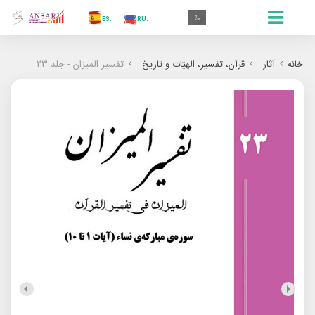
.AR
.IN
.TR
.ES
.RU
.FR
.GR
.EN
.AR
خانه
آثار
قرآن، تفسیر، الهیّات و تاریخ
تفسیر المیزان - جلد 23