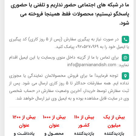
ما در شبکه های اجتماعی حضور نداریم و تلفنی یا حضوری
پاسخگو نیستیم؛ محصولات فقط همینجا فروخته می
شود.
در صورت نیاز به پیگیری سفارش (پس از 5 روز کاری) کد پیگیری
یا ایمیل خود را به 09205270969 پیامک کنید.
برای تماس با ما از گزینه داخل منوی وبسایت یا این ایمیل اقدام
نمایید: info@parnianandish.com
توجه فرمایید! ما برای فروش محصولاتمان نمایندگی یا مجوزی
نداده ایم. همه سفارشات حداکثر تا 5 روز کاری ارسال می شود. پس از
ثبت سفارش توسط خریدار، آخرین وضعیت سفارش در حساب شخصی
وی در سایت قابل مشاهده بوده و به ایمیل وی نیز ارسال خواهد شد.
بیش از یک
بیش از 110
بیش از 1000
بیش از 1200
میلیون
کشـور
عنوان
عنوان
بازدیدکننده
بازدیدکننده
محصـول و
یادداشـت و