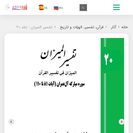
.AR
.IN
.TR
.ES
.RU
.FR
.GR
.EN
.AR
خانه
آثار
قرآن، تفسیر، الهیّات و تاریخ
تفسیر المیزان - جلد 20