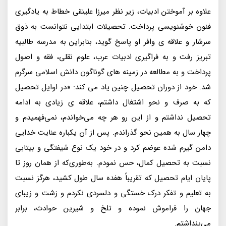
علاوه بر آموختن ادبیات، زیر نظر میرزا علینقی خطاط به یادگیری
فنون خوشنویسی پرداخت. تحصیلات ابتدایی نتوانست به ذوق
سرشار و علاقه ی وافر او پاسخ گوید، بنابراین به مدرسه طالبیه
تبریز رفت و به فراگیری ادبیات عرب، علوم نقلی، فقه و اصول
پرداخت و به مطالعه در زمینه های گوناگون دانش‌ اسلامی سرگرم
شد. خود از دوران تحصیل چنین یاد می کند: «در اوایل تحصیل
که به صرف و نحو اشتغال داشتم، علاقه ی زیادی به ادامه
تحصیل نداشتم و از این رو هر چه می‌خواندم، نمی‌فهمیدم و
چهار سال به همین نحو گذراندم. پس از آن یکباره عنایت خدایی
دامن گیرم شده عوضم کرد و در خود یک نوع شیفتگی و بیتابی
نسبت به تحصیل کمال، حس نمودم. به‌طوری‌که از همان روز تا
پایان ایام تحصیل که تقریباً هفده سال طول کشید، هرگز نسبت
به تعلیم و تفکر درک خستگی و دلسردی نکردم و زشت و زیبای
جهان را فراموش نموده و تلخ و شیرین حوادث، برابر
می‌پنداشتم.