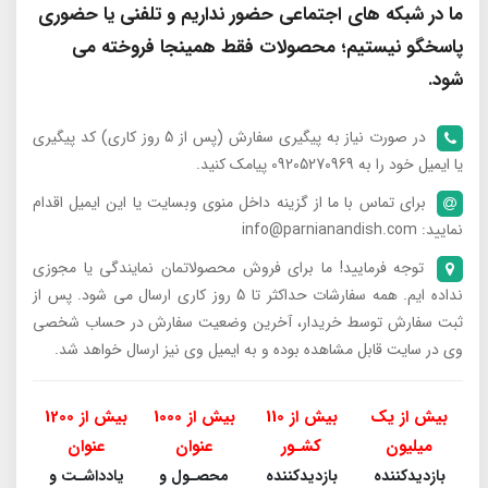
ما در شبکه های اجتماعی حضور نداریم و تلفنی یا حضوری
پاسخگو نیستیم؛ محصولات فقط همینجا فروخته می
شود.
در صورت نیاز به پیگیری سفارش (پس از 5 روز کاری) کد پیگیری
یا ایمیل خود را به 09205270969 پیامک کنید.
برای تماس با ما از گزینه داخل منوی وبسایت یا این ایمیل اقدام
نمایید: info@parnianandish.com
توجه فرمایید! ما برای فروش محصولاتمان نمایندگی یا مجوزی
نداده ایم. همه سفارشات حداکثر تا 5 روز کاری ارسال می شود. پس از
ثبت سفارش توسط خریدار، آخرین وضعیت سفارش در حساب شخصی
وی در سایت قابل مشاهده بوده و به ایمیل وی نیز ارسال خواهد شد.
بیش از یک
بیش از 110
بیش از 1000
بیش از 1200
میلیون
کشـور
عنوان
عنوان
بازدیدکننده
بازدیدکننده
محصـول و
یادداشـت و