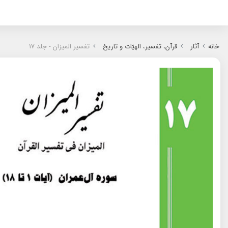
.ES
.RU
خانه
آثار
قرآن، تفسیر، الهیّات و تاریخ
تفسیر المیزان - جلد 17