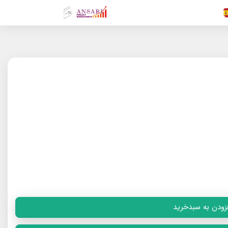
.FR
.GR
.EN
.AR
.IN
زودن به سبدخرید