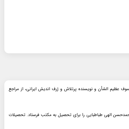
) معروف‌به علامه طباطبایی، روحانی سرشناس، فیلسوف عظیم الشأن و نویسنده پرتلاش و ژرف اندیش ایرانی، از مراجع
 محمدحسن الهی طباطبایی را برای تحصیل به مکتب فرستاد. تحصیلات