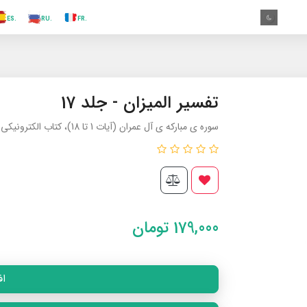
.TR
.ES
.RU
.FR
.GR
.EN
.AR
.IN
.TR
تفسیر المیزان - جلد 17
سوره ی مبارکه ی آل عمران (آيات 1 تا 18)، کتاب الکترونیکی
179,000
تومان
اف