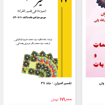
 ولى
تفسیر المیزان - جلد 37
171,000
تومان