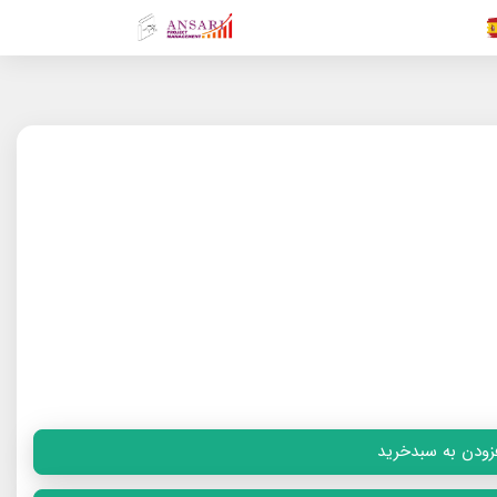
.FR
.GR
.EN
.AR
.IN
.TR
زودن به سبدخرید