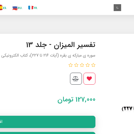
.ES
.RU
.FR
.GR
.EN
.AR
.IN
.TR
.ES
تفسیر المیزان - جلد 13
سوره ی مبارکه ی بقره (آيات 216 تا 227)، کتاب الکترونیکی
127,000
تومان
اف