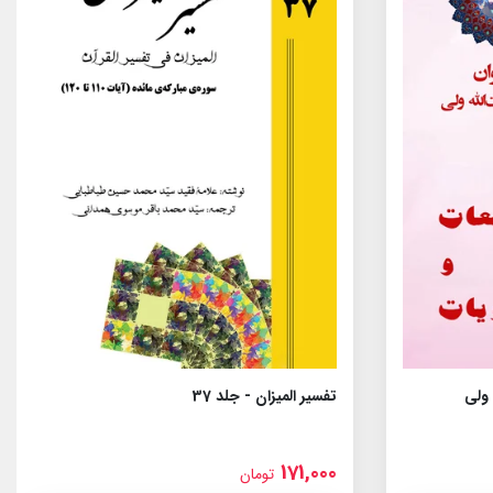
 ولى
تفسیر المیزان - جلد 37
171,000
تومان