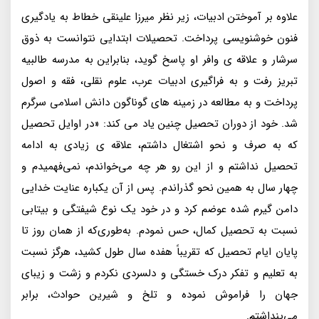
علاوه بر آموختن ادبیات، زیر نظر میرزا علینقی خطاط به یادگیری
فنون خوشنویسی پرداخت. تحصیلات ابتدایی نتوانست به ذوق
سرشار و علاقه ی وافر او پاسخ گوید، بنابراین به مدرسه طالبیه
تبریز رفت و به فراگیری ادبیات عرب، علوم نقلی، فقه و اصول
پرداخت و به مطالعه در زمینه های گوناگون دانش‌ اسلامی سرگرم
شد. خود از دوران تحصیل چنین یاد می کند: «در اوایل تحصیل
که به صرف و نحو اشتغال داشتم، علاقه ی زیادی به ادامه
تحصیل نداشتم و از این رو هر چه می‌خواندم، نمی‌فهمیدم و
چهار سال به همین نحو گذراندم. پس از آن یکباره عنایت خدایی
دامن گیرم شده عوضم کرد و در خود یک نوع شیفتگی و بیتابی
نسبت به تحصیل کمال، حس نمودم. به‌طوری‌که از همان روز تا
پایان ایام تحصیل که تقریباً هفده سال طول کشید، هرگز نسبت
به تعلیم و تفکر درک خستگی و دلسردی نکردم و زشت و زیبای
جهان را فراموش نموده و تلخ و شیرین حوادث، برابر
می‌پنداشتم.