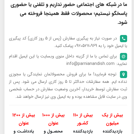
ما در شبکه های اجتماعی حضور نداریم و تلفنی یا حضوری
پاسخگو نیستیم؛ محصولات فقط همینجا فروخته می
شود.
در صورت نیاز به پیگیری سفارش (پس از 5 روز کاری) کد پیگیری
یا ایمیل خود را به 09205270969 پیامک کنید.
برای تماس با ما از گزینه داخل منوی وبسایت یا این ایمیل اقدام
نمایید: info@parnianandish.com
توجه فرمایید! ما برای فروش محصولاتمان نمایندگی یا مجوزی
نداده ایم. همه سفارشات حداکثر تا 5 روز کاری ارسال می شود. پس از
ثبت سفارش توسط خریدار، آخرین وضعیت سفارش در حساب شخصی
وی در سایت قابل مشاهده بوده و به ایمیل وی نیز ارسال خواهد شد.
بیش از یک
بیش از 110
بیش از 1000
بیش از 1200
میلیون
کشـور
عنوان
عنوان
بازدیدکننده
بازدیدکننده
محصـول و
یادداشـت و