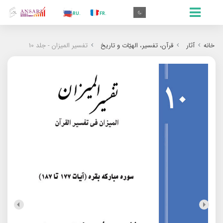
.AR
.IN
.TR
.ES
.RU
.FR
.GR
.EN
.AR
خانه
آثار
قرآن، تفسیر، الهیّات و تاریخ
تفسیر المیزان - جلد 10