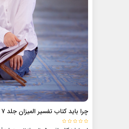
چرا باید کتاب تفسیر المیزان جلد 7 سوره بقره آیات 108 - 129 را مطالعه کنم؟