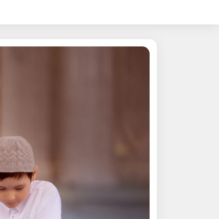
.ES
.RU