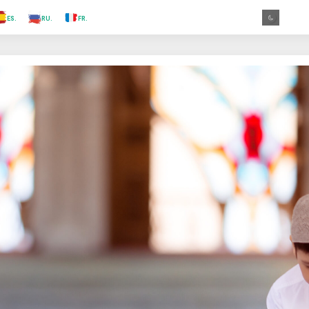
.TR
.ES
.RU
.FR
.GR
.EN
.AR
.IN
.TR