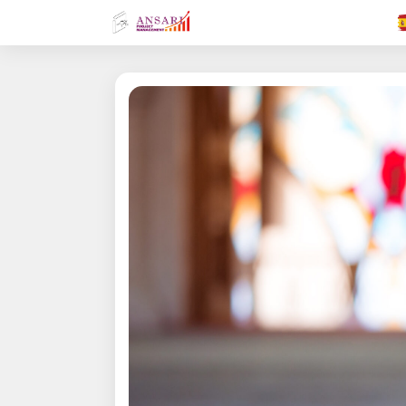
.FR
.GR
.EN
.AR
.IN