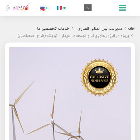
.AR
.IN
.TR
.ES
.RU
.FR
.GR
.EN
.AR
خانه
مدیریت بین المللی انصاری
خدمات تخصصی ما
پروژه ی انرژی های پاک و توسعه ی پایدار - کوچک (طرح اختصاصی)