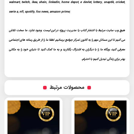
walmart, twitch, ikea, shein, linkedin, home depot, e devlet, lottery, snaptik, cricket,
serie a, nfl, spotify, fox news, amazon prime;
هیچ وب سایت مرتبط با انتشار کتاب یا مدیریت پروژه در این لیست وجود ندارد. ما سخت تلاش
می کنیم تا این مسائل مهم را به کانون تمرکز جوامع برسانیم. لطفا ما را از طریق رسانه های اجتماعی
معرفی کنید، وبگاه ما را با دیگران به اشتراک بگذارید و به ما کمک کنید تا دنیای خود را به مکانی
بهتر برای زندگی تبدیل کنیم؛ با احترام.
محصولات مرتبط