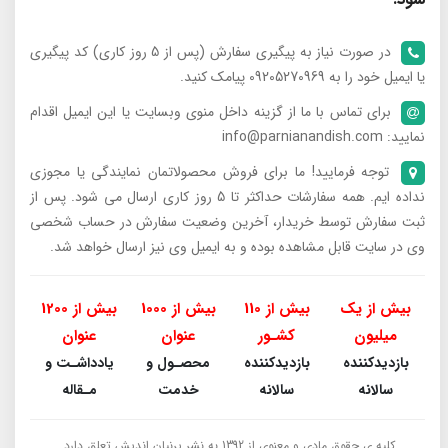
در صورت نیاز به پیگیری سفارش (پس از 5 روز کاری) کد پیگیری
یا ایمیل خود را به 09205270969 پیامک کنید.
برای تماس با ما از گزینه داخل منوی وبسایت یا این ایمیل اقدام
نمایید: info@parnianandish.com
توجه فرمایید! ما برای فروش محصولاتمان نمایندگی یا مجوزی
نداده ایم. همه سفارشات حداکثر تا 5 روز کاری ارسال می شود. پس از
ثبت سفارش توسط خریدار، آخرین وضعیت سفارش در حساب شخصی
وی در سایت قابل مشاهده بوده و به ایمیل وی نیز ارسال خواهد شد.
بیش از یک
بیش از 110
بیش از 1000
بیش از 1200
میلیون
کشـور
عنوان
عنوان
بازدیدکننده
بازدیدکننده
محصـول و
یادداشـت و
سالانه
سالانه
خدمت
مـقاله
کلیه ی حقوق مادی و معنوی از 1392 به نشر پرنیان اندیش تعلق دارد.