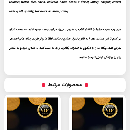
walmart, twitch, ikea, shein, linkedin, home depot, e devlet, lottery, snaptik, cricket,
serie a, nfl, spotify, fox news, amazon prime;
هیچ وب سایت مرتبط با انتشار کتاب یا مدیریت پروژه در این لیست وجود ندارد. ما سخت تلاش
می کنیم تا این مسائل مهم را به کانون تمرکز جوامع برسانیم. لطفا ما را از طریق رسانه های اجتماعی
معرفی کنید، وبگاه ما را با دیگران به اشتراک بگذارید و به ما کمک کنید تا دنیای خود را به مکانی
بهتر برای زندگی تبدیل کنیم؛ با احترام.
محصولات مرتبط