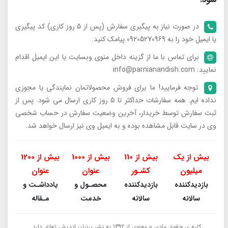
در صورت نیاز به پیگیری سفارش (پس از 5 روز کاری) کد پیگیری
یا ایمیل خود را به 09205270969 پیامک کنید.
برای تماس با ما از گزینه داخل منوی وبسایت یا این ایمیل اقدام
نمایید: info@parnianandish.com
توجه فرمایید! ما برای فروش محصولاتمان نمایندگی یا مجوزی
نداده ایم. همه سفارشات حداکثر تا 5 روز کاری ارسال می شود. پس از
ثبت سفارش توسط خریدار، آخرین وضعیت سفارش در حساب شخصی
وی در سایت قابل مشاهده بوده و به ایمیل وی نیز ارسال خواهد شد.
بیش از یک
بیش از 110
بیش از 1000
بیش از 1200
میلیون
کشـور
عنوان
عنوان
بازدیدکننده
بازدیدکننده
محصـول و
یادداشـت و
سالانه
سالانه
خدمت
مـقاله
کلیه ی حقوق مادی و معنوی از 1392 به نشر پرنیان اندیش تعلق دارد.