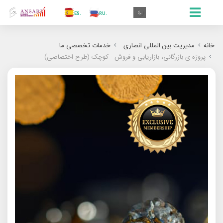
.AR
.IN
.TR
.ES
.RU
.FR
.GR
.EN
.AR
خانه
مدیریت بین المللی انصاری
خدمات تخصصی ما
پروژه ی بازرگانی، بازاریابی و فروش - کوچک (طرح اختصاصی)