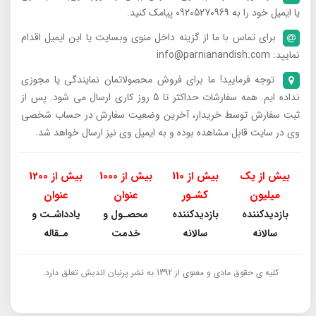
یا ایمیل خود را به 09205270969 پیامک کنید.
برای تماس با ما از گزینه داخل منوی وبسایت یا این ایمیل اقدام
نمایید: info@parnianandish.com
توجه فرمایید! ما برای فروش محصولاتمان نمایندگی یا مجوزی
نداده ایم. همه سفارشات حداکثر تا 5 روز کاری ارسال می شود. پس از
ثبت سفارش توسط خریدار، آخرین وضعیت سفارش در حساب شخصی
وی در سایت قابل مشاهده بوده و به ایمیل وی نیز ارسال خواهد شد.
بیش از یک
بیش از 110
بیش از 1000
بیش از 1200
میلیون
کشـور
عنوان
عنوان
بازدیدکننده
بازدیدکننده
محصـول و
یادداشـت و
سالانه
سالانه
خدمت
مـقاله
کلیه ی حقوق مادی و معنوی از 1392 به نشر پرنیان اندیش تعلق دارد.