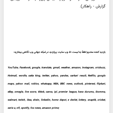
گزارش - راهکار).
بازدید کننده محترم؛ لطفاً به لیست 50 وب سایت پربازدید در شبکه جهانی وب نگاهی بیندازید:
YouTube, Facebook, google, translate, gmail, weather, amazon, Instagram, cricbuzz,
Hotmail, wordle, satta king, twitter, yahoo, yandex, sarkari result, Netflix, google
maps, yahoo mail, roblox, whatsapp, NBA, BBC news, outlook, pinterest, flipkart,
eBay, omegle, live score, tiktok, canva, ipl, premier league, hava durumu, ibomma,
walmart, twitch, ikea, shein, linkedin, home depot, e devlet, lottery, snaptik, cricket,
serie a, nfl, spotify, fox news, amazon prime;