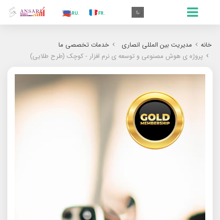
.AR
.IN
.TR
.ES
.RU
.FR
.GR
.EN
.AR
خانه
مدیریت بین المللی انصاری
خدمات تخصصی ما
پروژه ی هوش مصنوعی و توسعه ی نرم افزار - کوچک (طرح طلایی)