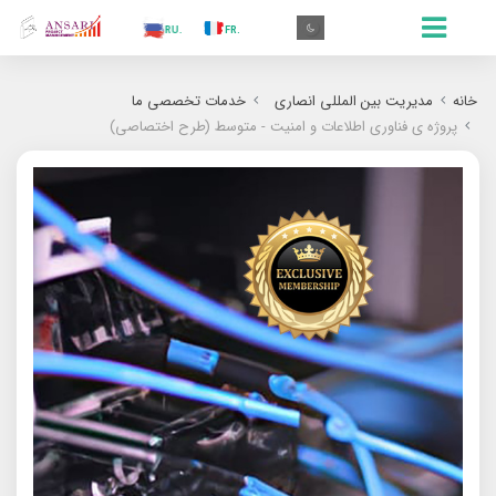
.AR
.IN
.TR
.ES
.RU
.FR
.GR
.EN
.AR
خانه
مدیریت بین المللی انصاری
خدمات تخصصی ما
پروژه ی فناوری اطلاعات و امنیت - متوسط (طرح اختصاصی)