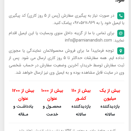
شود.
در صورت نیاز به پیگیری سفارش (پس از 5 روز کاری) کد پیگیری
یا ایمیل خود را به 09205270969 پیامک کنید.
برای تماس با ما از گزینه داخل منوی وبسایت یا این ایمیل اقدام
نمایید: info@parnianandish.com
توجه فرمایید! ما برای فروش محصولاتمان نمایندگی یا مجوزی
نداده ایم. همه سفارشات حداکثر تا 5 روز کاری ارسال می شود. پس از
ثبت سفارش توسط خریدار، آخرین وضعیت سفارش در حساب شخصی
وی در سایت قابل مشاهده بوده و به ایمیل وی نیز ارسال خواهد شد.
بیش از یک
بیش از 110
بیش از 1000
بیش از 1200
میلیون
کشـور
عنوان
عنوان
بازدیدکننده
بازدیدکننده
محصـول و
یادداشـت و
سالانه
سالانه
خدمت
مـقاله
کلیه ی حقوق مادی و معنوی از 1392 به نشر پرنیان اندیش تعلق دارد.