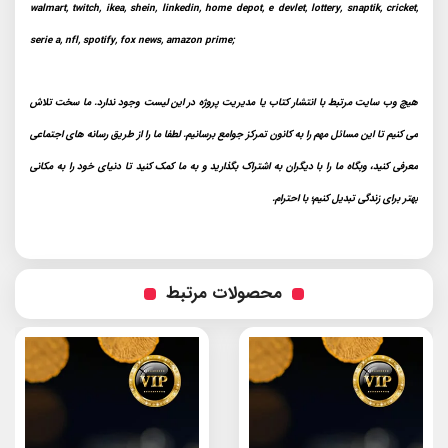
walmart, twitch, ikea, shein, linkedin, home depot, e devlet, lottery, snaptik, cricket,
serie a, nfl, spotify, fox news, amazon prime;
هیچ وب سایت مرتبط با انتشار کتاب یا مدیریت پروژه در این لیست وجود ندارد. ما سخت تلاش
می کنیم تا این مسائل مهم را به کانون تمرکز جوامع برسانیم. لطفا ما را از طریق رسانه های اجتماعی
معرفی کنید، وبگاه ما را با دیگران به اشتراک بگذارید و به ما کمک کنید تا دنیای خود را به مکانی
بهتر برای زندگی تبدیل کنیم؛ با احترام.
محصولات مرتبط