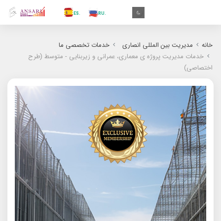
.AR
.IN
.TR
.ES
.RU
.FR
.GR
.EN
.AR
خانه
مدیریت بین المللی انصاری
خدمات تخصصی ما
خدمات مدیریت پروژه ی معماری، عمرانی و زیربنایی - متوسط (طرح
اختصاصی)