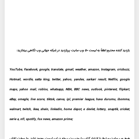
بازدید کننده محترم؛ لطفاً به لیست 50 وب سایت پربازدید در شبکه جهانی وب نگاهی بیندازید:
YouTube, Facebook, google, translate, gmail, weather, amazon, Instagram, cricbuzz,
Hotmail, wordle, satta king, twitter, yahoo, yandex, sarkari result, Netflix, google
maps, yahoo mail, roblox, whatsapp, NBA, BBC news, outlook, pinterest, flipkart,
eBay, omegle, live score, tiktok, canva, ipl, premier league, hava durumu, ibomma,
walmart, twitch, ikea, shein, linkedin, home depot, e devlet, lottery, snaptik, cricket,
serie a, nfl, spotify, fox news, amazon prime;
هیچ وب سایت مرتبط با انتشار کتاب یا مدیریت پروژه در این لیست وجود ندارد. ما سخت تلاش