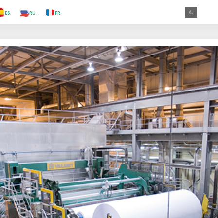
.TR
.ES
.RU
.FR
.GR
.EN
.AR
.IN
.TR