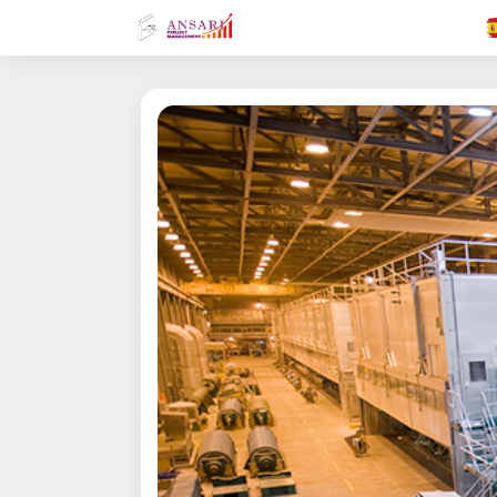
.FR
.GR
.EN
.AR
.IN