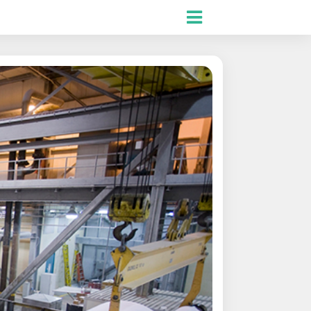
.ES
.RU