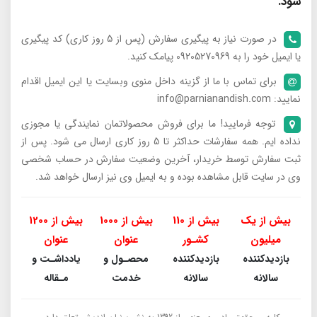
شود.
در صورت نیاز به پیگیری سفارش (پس از 5 روز کاری) کد پیگیری
یا ایمیل خود را به 09205270969 پیامک کنید.
برای تماس با ما از گزینه داخل منوی وبسایت یا این ایمیل اقدام
نمایید: info@parnianandish.com
توجه فرمایید! ما برای فروش محصولاتمان نمایندگی یا مجوزی
نداده ایم. همه سفارشات حداکثر تا 5 روز کاری ارسال می شود. پس از
ثبت سفارش توسط خریدار، آخرین وضعیت سفارش در حساب شخصی
وی در سایت قابل مشاهده بوده و به ایمیل وی نیز ارسال خواهد شد.
بیش از یک
بیش از 110
بیش از 1000
بیش از 1200
میلیون
کشـور
عنوان
عنوان
بازدیدکننده
بازدیدکننده
محصـول و
یادداشـت و
سالانه
سالانه
خدمت
مـقاله